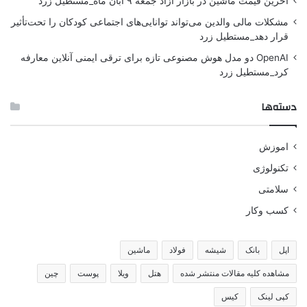
آخرین قیمت ماشین در بازار آزاد جمعه ۹ آبان ماه_مستطیل زرد
مشکلات مالی والدین می‌تواند توانایی‌های اجتماعی کودکان را تحت‌تأثیر
قرار دهد_مستطیل زرد
OpenAI دو مدل هوش مصنوعی تازه برای ترقی ایمنی آنلاین معارفه
کرد_مستطیل زرد
دسته‌ها
اموزش
تکنولوژی
سلامتی
کسب وکار
اپل
بانک
شیشه
فولاد
ماشین
مشاهده کلیه مقالات منتشر شده
هتل
ویلا
پوست
چین
کپی لینک
کیس