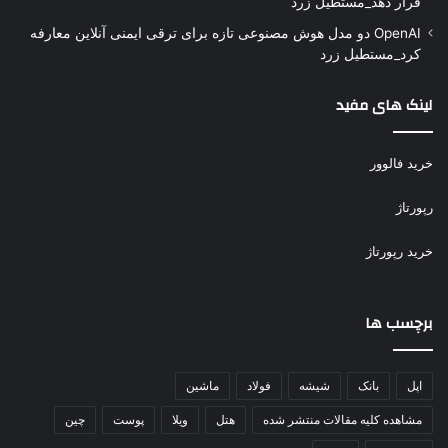
قرار دهد_مستطیل زرد
OpenAI دو مدل هوش مصنوعی تازه برای ترقی ایمنی آنلاین معارفه
کرد_مستطیل زرد
لینک های مفید
خرید فالوور
رپورتاژ
خرید رپورتاژ
برچسب ها
اپل
بانک
شیشه
فولاد
ماشین
مشاهده کلیه مقالات منتشر شده
هتل
ویلا
پوست
چین