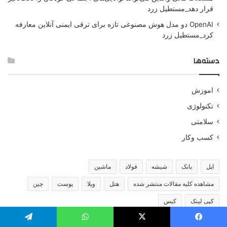
قرار دهد_مستطیل زرد
OpenAI دو مدل هوش مصنوعی تازه برای ترقی ایمنی آنلاین معارفه
کرد_مستطیل زرد
دسته‌ها
اموزش
تکنولوژی
سلامتی
کسب وکار
اپل
بانک
شیشه
فولاد
ماشین
مشاهده کلیه مقالات منتشر شده
هتل
ویلا
پوست
چین
کپی لینک
کیس