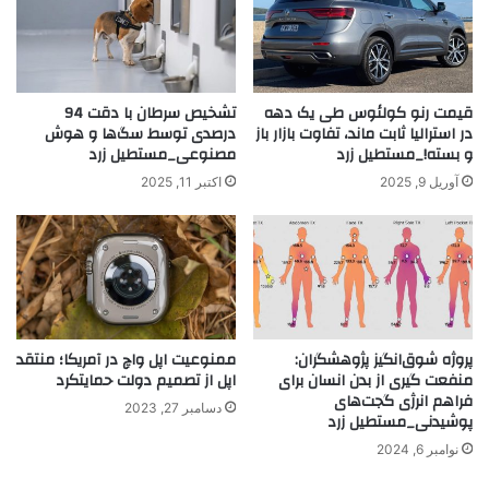
قیمت رنو کولئوس طی یک دهه
تشخیص سرطان با دقت 94
در استرالیا ثابت ماند، تفاوت بازار باز
درصدی توسط سگ‌ها و هوش
و بسته!_مستطیل زرد
مصنوعی_مستطیل زرد
آوریل 9, 2025
اکتبر 11, 2025
پروژه شوق‌انگیز پژوهشگران:
ممنوعیت اپل واچ در آمریکا؛ منتقد
منفعت گیری از بدن انسان برای
اپل از تصمیم دولت حمایتکرد
فراهم انرژی گجت‌های
دسامبر 27, 2023
پوشیدنی_مستطیل زرد
نوامبر 6, 2024