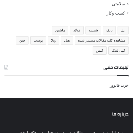
سلامتی
کسب وکار
اپل
بانک
شیشه
فولاد
ماشین
مشاهده کلیه مقالات منتشر شده
هتل
ویلا
پوست
چین
کپی لینک
کیس
تبلیغات متنی
خرید فالوور
درباره ما
مستطیل زرد
- برترین مقالات در ضمینه فناوری و تکنولوژی-