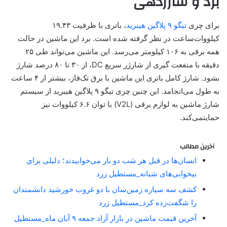
برد و شارژدهی
برای چری
تیگو ۹ پلاگین هیبرید
، باتری با ظرفیت ۱۹.۴۳
کیلووات‌ساعت در نظر گرفته شده است. برد این ماشین در حالت
همه برقی به ۱۰۶ کیلومتر می‌رسد. این ماشین می‌تواند طی ۲۵
دقیقه با منفعت گیری از شارژر سریع DC، از ۳۰ تا ۸۰ درصد شارژ
بشود. شارژ کامل باتری این ماشین با برق تک‌فاز، بیشتر از ۴ ساعت
به طول می‌انجامد. این چنین چری تیگو ۹ پلاگین هیبرید از سیستم
شارژ ماشین به لوازم برقی (V2L) با توان ۶.۶ کیلووات نیز
حمایتمی‌کند.
آخرین مطالب
انسان‌ها در قبل هر شب دو بار می‌خوابیدند؛ دلیلی برای
بیخوابی‌های شبانه_مستطیل زرد
کشف سه سیاره زمین‌سان با دو غروب خورشید دانشمندان
را شگفت‌زده کرد_مستطیل زرد
آخرین قیمت ماشین در بازار آزاد جمعه ۹ آبان ماه_مستطیل