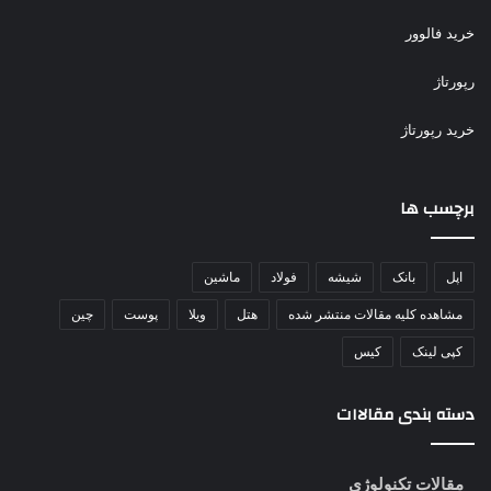
خرید فالوور
رپورتاژ
خرید رپورتاژ
برچسب ها
اپل
بانک
شیشه
فولاد
ماشین
مشاهده کلیه مقالات منتشر شده
هتل
ویلا
پوست
چین
کپی لینک
کیس
دسته بندی مقالاات
مقالات تکنولوژی