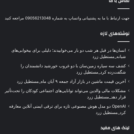
تماس با ما
جهت ارتباط با ما به پشتیبانی واتساپ به شماره 09056213048 مراجعه کنید
نوشته‌های تازه
انسان‌ها در قبل هر شب دو بار می‌خوابیدند؛ دلیلی برای بیخوابی‌های
شبانه_مستطیل زرد
کشف سه سیاره زمین‌سان با دو غروب خورشید دانشمندان را
شگفت‌زده کرد_مستطیل زرد
آخرین قیمت ماشین در بازار آزاد جمعه ۹ آبان ماه_مستطیل زرد
مشکلات مالی والدین می‌تواند توانایی‌های اجتماعی کودکان را تحت‌تأثیر
قرار دهد_مستطیل زرد
OpenAI دو مدل هوش مصنوعی تازه برای ترقی ایمنی آنلاین معارفه
کرد_مستطیل زرد
لینک های مفید