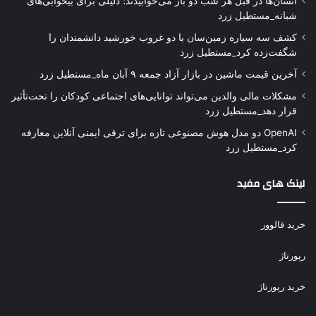
انسان‌ها در قبل هر شب دو بار می‌خوابیدند؛ دلیلی برای بیخوابی‌های
شبانه_مستطیل زرد
کشف سه سیاره زمین‌سان با دو غروب خورشید دانشمندان را
شگفت‌زده کرد_مستطیل زرد
آخرین قیمت ماشین در بازار آزاد جمعه ۹ آبان ماه_مستطیل زرد
مشکلات مالی والدین می‌تواند توانایی‌های اجتماعی کودکان را تحت‌تأثیر
قرار دهد_مستطیل زرد
OpenAI دو مدل هوش مصنوعی تازه برای ترقی ایمنی آنلاین معارفه
کرد_مستطیل زرد
لینک های مفید
خرید فالوور
رپورتاژ
خرید رپورتاژ