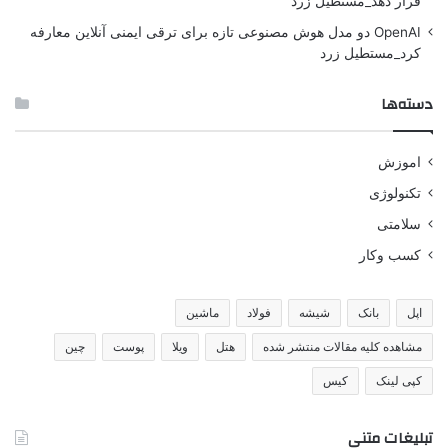
قرار دهد_مستطیل زرد
OpenAI دو مدل هوش مصنوعی تازه برای ترقی ایمنی آنلاین معارفه
کرد_مستطیل زرد
دسته‌ها
اموزش
تکنولوژی
سلامتی
کسب وکار
اپل
بانک
شیشه
فولاد
ماشین
مشاهده کلیه مقالات منتشر شده
هتل
ویلا
پوست
چین
کپی لینک
کیس
تبلیغات متنی