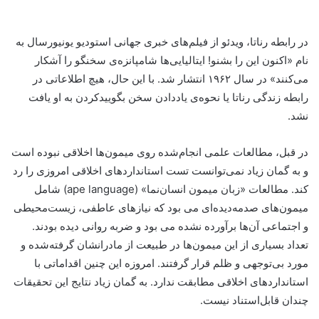
در رابطه رناتا، ویدئو از فیلم‌های خبری جهانی استودیو یونیورسال به
نام «اکنون این را بشنو! ایتالیایی‌ها شامپانزه‌ی سخنگو را آشکار
می‌کنند» در سال ۱۹۶۲ انتشار شد. با این حال، هیچ اطلاعاتی در
رابطه زندگی رناتا یا نحوه‌ی یاد‌دادن سخن بگویید‌کردن به او یافت
نشد.
در قبل، مطالعات علمی انجام‌شده روی میمون‌ها‌ اخلاقی نبوده است
و به گمان زیاد نمی‌توانست تست استانداردهای اخلاقی امروزی را رد
کند. مطالعات «زبان میمون انسان‌نما» (ape language) شامل
میمون‌های صدمه‌دیده‌ای می بود که نیازهای عاطفی، زیست‌محیطی
و اجتماعی آن‌ها برآورده نشده می بود و ضربه روانی دیده بودند.
تعداد بسیاری از این میمون‌ها در طبیعت از مادرانشان گرفته‌شده و
مورد بی‌توجهی و ظلم قرار گرفتند. امروزه این چنین اقداماتی با
استانداردهای اخلاقی مطابقت ندارد. به گمان زیاد نتایج این تحقیقات
چندان قابل‌استناد نیست.