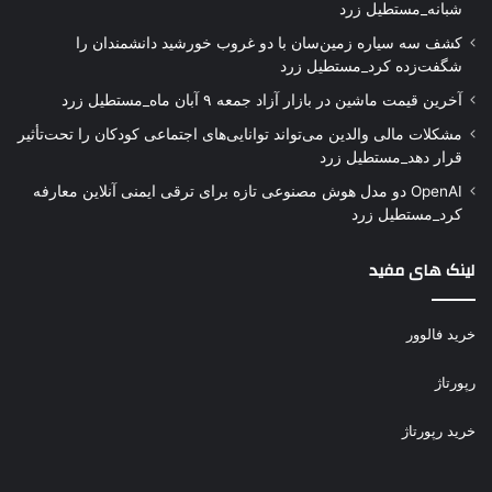
شبانه_مستطیل زرد
کشف سه سیاره زمین‌سان با دو غروب خورشید دانشمندان را
شگفت‌زده کرد_مستطیل زرد
آخرین قیمت ماشین در بازار آزاد جمعه ۹ آبان ماه_مستطیل زرد
مشکلات مالی والدین می‌تواند توانایی‌های اجتماعی کودکان را تحت‌تأثیر
قرار دهد_مستطیل زرد
OpenAI دو مدل هوش مصنوعی تازه برای ترقی ایمنی آنلاین معارفه
کرد_مستطیل زرد
لینک های مفید
خرید فالوور
رپورتاژ
خرید رپورتاژ