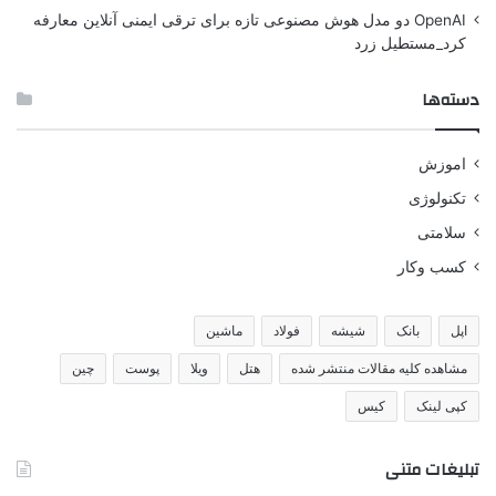
OpenAI دو مدل هوش مصنوعی تازه برای ترقی ایمنی آنلاین معارفه
کرد_مستطیل زرد
دسته‌ها
اموزش
تکنولوژی
سلامتی
کسب وکار
اپل
بانک
شیشه
فولاد
ماشین
مشاهده کلیه مقالات منتشر شده
هتل
ویلا
پوست
چین
کپی لینک
کیس
تبلیغات متنی