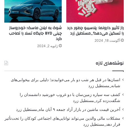
راز تاثییر دارونما‌: پلاسیبو چطور درد
شوک به ایلان ماسک؛ خودروساز
را تسکین می‌دهد؟_مستطیل زرد
چینی BYD جایگاه تسلا را تصاحب
کرد
آگوست 18, 2024
ژانویه 2, 2024
نوشته‌های تازه
انسان‌ها در قبل هر شب دو بار می‌خوابیدند؛ دلیلی برای بیخوابی‌های
شبانه_مستطیل زرد
کشف سه سیاره زمین‌سان با دو غروب خورشید دانشمندان را
شگفت‌زده کرد_مستطیل زرد
آخرین قیمت ماشین در بازار آزاد جمعه ۹ آبان ماه_مستطیل زرد
مشکلات مالی والدین می‌تواند توانایی‌های اجتماعی کودکان را تحت‌تأثیر
قرار دهد_مستطیل زرد