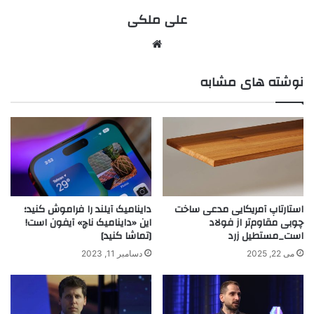
علی ملکی
نوشته های مشابه
استارتاپ آمریکایی مدعی ساخت
داینامیک آیلند را فراموش کنید؛
چوبی مقاوم‌تر از فولاد
این «داینامیک ناچ» آیفون است!
است_مستطیل زرد
[تماشا کنید]
می 22, 2025
دسامبر 11, 2023