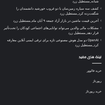
شبانه_مستطیل زرد
کشف سه سیاره زمین‌سان با دو غروب خورشید دانشمندان را
شگفت‌زده کرد_مستطیل زرد
آخرین قیمت ماشین در بازار آزاد جمعه ۹ آبان ماه_مستطیل زرد
مشکلات مالی والدین می‌تواند توانایی‌های اجتماعی کودکان را تحت‌تأثیر
قرار دهد_مستطیل زرد
OpenAI دو مدل هوش مصنوعی تازه برای ترقی ایمنی آنلاین معارفه
کرد_مستطیل زرد
لینک های مفید
خرید فالوور
رپورتاژ
خرید رپورتاژ