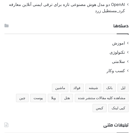
OpenAI دو مدل هوش مصنوعی تازه برای ترقی ایمنی آنلاین معارفه
کرد_مستطیل زرد
دسته‌ها
اموزش
تکنولوژی
سلامتی
کسب وکار
اپل
بانک
شیشه
فولاد
ماشین
مشاهده کلیه مقالات منتشر شده
هتل
ویلا
پوست
چین
کپی لینک
کیس
تبلیغات متنی