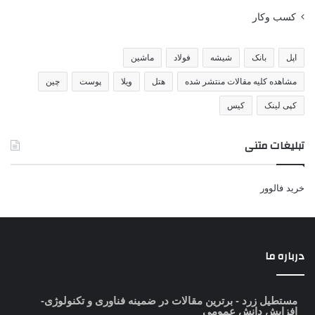
کسب وکار
اپل
بانک
شیشه
فولاد
ماشین
مشاهده کلیه مقالات منتشر شده
هتل
ویلا
پوست
چین
کپی لینک
کیس
تبلیغات متنی
خرید فالوور
درباره ما
مستطیل زرد
- برترین مقالات در ضمینه فناوری و تکنولوژی-
افزایش دانش عمومی