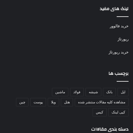
لینک های مفید
خرید فالوور
رپورتاژ
خرید رپورتاژ
برچسب ها
اپل
بانک
شیشه
فولاد
ماشین
مشاهده کلیه مقالات منتشر شده
هتل
ویلا
پوست
چین
کپی لینک
کیس
دسته بندی مقالاات