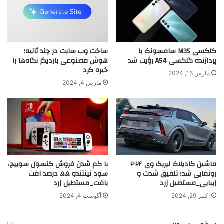
گلکسی M35 سامسونگ با
ساخت وب سایت در چند ثانیه؛
پردازنده گلکسی A54 رؤیت شد
هوش مصنوعی باردیگر نگاه‌ها را
خیره کرد
مارس 16, 2024
مارس 4, 2024
ماشین کادیلاک لیریک وی ۲۰۲۶
با کم شدن فروش کنسول سوییچ،
رونمایی شد؛ تلفیق شدت و
سود نینتندو ۵۵ درصد افت
زیبایی_مستطیل زرد
یافت_مستطیل زرد
اکتبر 29, 2024
آگوست 4, 2024