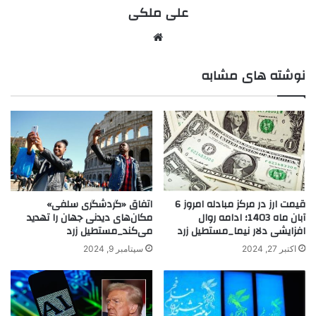
علی ملکی
نوشته های مشابه
قیمت ارز در مرکز مبادله امروز 6
اتفاق «گردشگری سلفی»
آبان ماه 1403؛ ادامه روال
مکان‌های دیدنی جهان را تهدید
افزایشی دلار نیما_مستطیل زرد
می‌کند_مستطیل زرد
اکتبر 27, 2024
سپتامبر 9, 2024