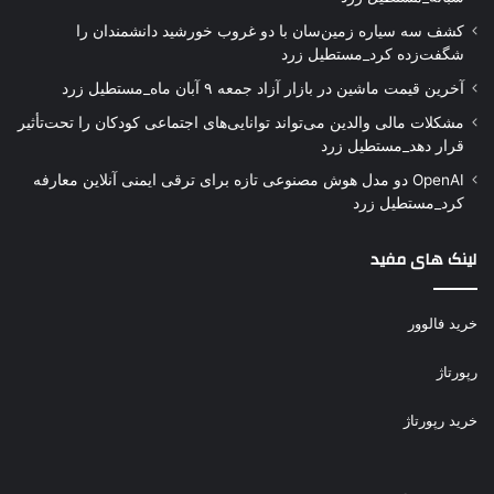
کشف سه سیاره زمین‌سان با دو غروب خورشید دانشمندان را
شگفت‌زده کرد_مستطیل زرد
آخرین قیمت ماشین در بازار آزاد جمعه ۹ آبان ماه_مستطیل زرد
مشکلات مالی والدین می‌تواند توانایی‌های اجتماعی کودکان را تحت‌تأثیر
قرار دهد_مستطیل زرد
OpenAI دو مدل هوش مصنوعی تازه برای ترقی ایمنی آنلاین معارفه
کرد_مستطیل زرد
لینک های مفید
خرید فالوور
رپورتاژ
خرید رپورتاژ