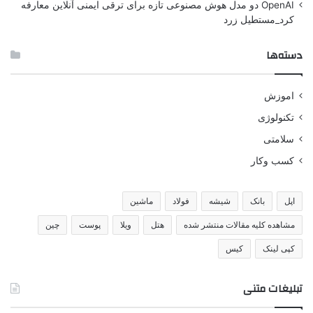
OpenAI دو مدل هوش مصنوعی تازه برای ترقی ایمنی آنلاین معارفه
کرد_مستطیل زرد
دسته‌ها
اموزش
تکنولوژی
سلامتی
کسب وکار
اپل
بانک
شیشه
فولاد
ماشین
مشاهده کلیه مقالات منتشر شده
هتل
ویلا
پوست
چین
کپی لینک
کیس
تبلیغات متنی