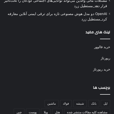
مشکلات مالی والدین می‌تواند توانایی‌های اجتماعی کودکان را تحت‌تأثیر
قرار دهد_مستطیل زرد
OpenAI دو مدل هوش مصنوعی تازه برای ترقی ایمنی آنلاین معارفه
کرد_مستطیل زرد
لینک های مفید
خرید فالوور
رپورتاژ
خرید رپورتاژ
برچسب ها
اپل
بانک
شیشه
فولاد
ماشین
مشاهده کلیه مقالات منتشر شده
هتل
ویلا
پوست
چین