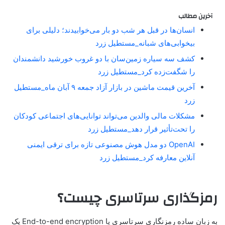
آخرین مطالب
انسان‌ها در قبل هر شب دو بار می‌خوابیدند؛ دلیلی برای
بیخوابی‌های شبانه_مستطیل زرد
کشف سه سیاره زمین‌سان با دو غروب خورشید دانشمندان
را شگفت‌زده کرد_مستطیل زرد
آخرین قیمت ماشین در بازار آزاد جمعه ۹ آبان ماه_مستطیل
زرد
مشکلات مالی والدین می‌تواند توانایی‌های اجتماعی کودکان
را تحت‌تأثیر قرار دهد_مستطیل زرد
OpenAI دو مدل هوش مصنوعی تازه برای ترقی ایمنی
آنلاین معارفه کرد_مستطیل زرد
رمزگذاری سرتاسری چیست؟
به زبان ساده رمزنگاری سرتاسری یا End-to-end encryption یک