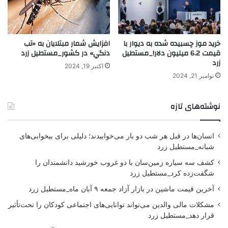
خرید موز چسبیده شده به دیوار با
افزايش شمار مبتلايان به «تب
قیمت 6.2 میلیون دلار!_مستطیل
دنگي» در كشور_مستطیل زرد
زرد
اکتبر 19, 2024
نوامبر 21, 2024
نوشته‌های تازه
انسان‌ها در قبل هر شب دو بار می‌خوابیدند؛ دلیلی برای بیخوابی‌های
شبانه_مستطیل زرد
کشف سه سیاره زمین‌سان با دو غروب خورشید دانشمندان را
شگفت‌زده کرد_مستطیل زرد
آخرین قیمت ماشین در بازار آزاد جمعه ۹ آبان ماه_مستطیل زرد
مشکلات مالی والدین می‌تواند توانایی‌های اجتماعی کودکان را تحت‌تأثیر
قرار دهد_مستطیل زرد