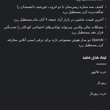
کشف سه سیاره زمین‌سان با دو غروب خورشید دانشمندان را
شگفت‌زده کرد_مستطیل زرد
آخرین قیمت ماشین در بازار آزاد جمعه ۹ آبان ماه_مستطیل زرد
مشکلات مالی والدین می‌تواند توانایی‌های اجتماعی کودکان را تحت‌تأثیر
قرار دهد_مستطیل زرد
OpenAI دو مدل هوش مصنوعی تازه برای ترقی ایمنی آنلاین معارفه
کرد_مستطیل زرد
لینک های مفید
خرید فالوور
رپورتاژ
خرید رپورتاژ