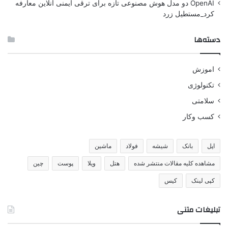
OpenAI دو مدل هوش مصنوعی تازه برای ترقی ایمنی آنلاین معارفه
کرد_مستطیل زرد
دسته‌ها
اموزش
تکنولوژی
سلامتی
کسب وکار
اپل
بانک
شیشه
فولاد
ماشین
مشاهده کلیه مقالات منتشر شده
هتل
ویلا
پوست
چین
کپی لینک
کیس
تبلیغات متنی