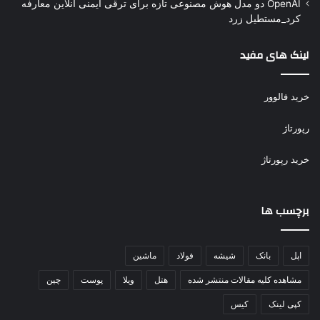
OpenAI دو مدل هوش مصنوعی تازه برای ترقی ایمنی آنلاین معارفه
کرد_مستطیل زرد
لینک های مفید
خرید فالوور
رپورتاژ
خرید رپورتاژ
برچسب ها
اپل
بانک
شیشه
فولاد
ماشین
مشاهده کلیه مقالات منتشر شده
هتل
ویلا
پوست
چین
کپی لینک
کیس