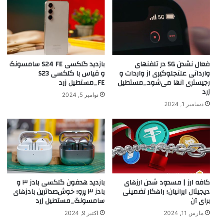
فعال نشدن 5G در تلفنهای
بازدید گلکسی S24 FE سامسونگ
وارداتی علتجلوگیری از واردات و
و قیاس با گلکسی S23
رجیستری آنها می‌شود_مستطیل
FE_مستطیل زرد
زرد
نوامبر 5, 2024
دسامبر 1, 2024
کافه ارز | مسدود شدن ارزهای
بازدید هدفون گلکسی بادز ۳ و
دیجیتال ایرانیان؛ راهکار تضمینی
بادز ۳ پرو؛ خوش‌صداترین بادزهای
برای آن
سامسونگ_مستطیل زرد
مارس 11, 2024
اکتبر 9, 2024