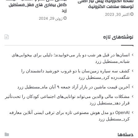
نسخه الکترونیک پیش نیاز اصلی
کامل بیماری های مغز_مستطیل
توسعه سلامت الکترونیک
زرد
اکتبر 30, 2023
ژوئن 29, 2024
نوشته‌های تازه
انسان‌ها در قبل هر شب دو بار می‌خوابیدند؛ دلیلی برای بیخوابی‌های
شبانه_مستطیل زرد
کشف سه سیاره زمین‌سان با دو غروب خورشید دانشمندان را
شگفت‌زده کرد_مستطیل زرد
آخرین قیمت ماشین در بازار آزاد جمعه ۹ آبان ماه_مستطیل زرد
مشکلات مالی والدین می‌تواند توانایی‌های اجتماعی کودکان را تحت‌تأثیر
قرار دهد_مستطیل زرد
OpenAI دو مدل هوش مصنوعی تازه برای ترقی ایمنی آنلاین معارفه
کرد_مستطیل زرد
دسته‌ها