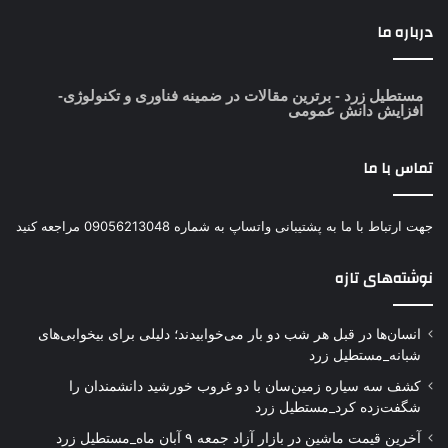
درباره ما
مستطیل زرد
- برترین مقالات در ضمینه فناوری و تکنولوژی-
افزایش دانش عمومی
تماس با ما
جهت ارتباط با ما به پشتیبانی واتساپ به شماره 09056213048 مراجعه کنید
نوشته‌های تازه
انسان‌ها در قبل هر شب دو بار می‌خوابیدند؛ دلیلی برای بیخوابی‌های
شبانه_مستطیل زرد
کشف سه سیاره زمین‌سان با دو غروب خورشید دانشمندان را
شگفت‌زده کرد_مستطیل زرد
آخرین قیمت ماشین در بازار آزاد جمعه ۹ آبان ماه_مستطیل زرد