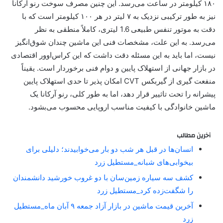
۱۸۰ کیلومتر در ساعت می‌رسد. این چنین مصرف سوخت رنو آرکانا
نیز به طور ترکیبی نزدیک به ۷ لیتر در هر ۱۰۰ کیلومتر است که با
دقت به موتور تنفس طبیعی 1.6 لیتری، کاملاً منطقی به نظر
می‌رسد. به این علت، مشخصات فنی این ماشین چندان شوق‌انگیز
نیست، اما باید به این مسئله دقت داشت که این کراس‌اوور اقتصادی
در بازار جهانی از استهلاک پایین و دوام فنی برخوردار است. یقیناً
منفعت گیری از گیربکس CVT امکان پذیر تا حدی استهلاک پایین
پیشرانه را تحت تاثییر قرار دهد، اما به طور کلی، رنو آرکانا یک
ماشین خانوادگی با کیفیت مناسب اروپایی محسوب می‌بشود.
آخرین مطالب
انسان‌ها در قبل هر شب دو بار می‌خوابیدند؛ دلیلی برای
بیخوابی‌های شبانه_مستطیل زرد
کشف سه سیاره زمین‌سان با دو غروب خورشید دانشمندان
را شگفت‌زده کرد_مستطیل زرد
آخرین قیمت ماشین در بازار آزاد جمعه ۹ آبان ماه_مستطیل
زرد