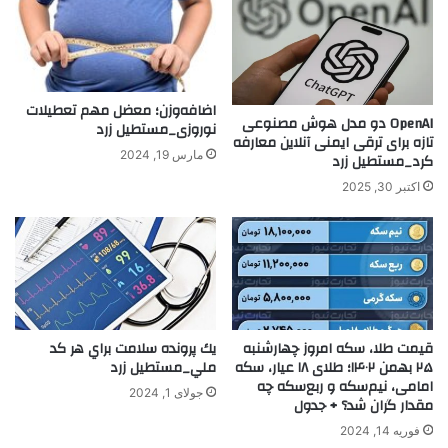
اضافه‌وزن؛ معضل مهم تعطیلات
OpenAI دو مدل هوش مصنوعی
نوروزی_مستطیل زرد
تازه برای ترقی ایمنی آنلاین معارفه
مارس 19, 2024
کرد_مستطیل زرد
اکتبر 30, 2025
قیمت طلا، سکه امروز چهارشنبه
يك پرونده سلامت براي هر كد
۲۵ بهمن ۱۴۰۲؛ طلای ۱۸ عیار، سکه
ملي_مستطیل زرد
امامی، نیم‌سکه و ربع‌سکه چه
جولای 1, 2024
مقدار گران شد؟ + جدول
فوریه 14, 2024