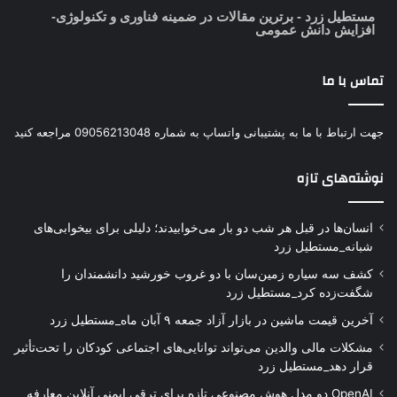
مستطیل زرد
- برترین مقالات در ضمینه فناوری و تکنولوژی-
افزایش دانش عمومی
تماس با ما
جهت ارتباط با ما به پشتیبانی واتساپ به شماره 09056213048 مراجعه کنید
نوشته‌های تازه
انسان‌ها در قبل هر شب دو بار می‌خوابیدند؛ دلیلی برای بیخوابی‌های
شبانه_مستطیل زرد
کشف سه سیاره زمین‌سان با دو غروب خورشید دانشمندان را
شگفت‌زده کرد_مستطیل زرد
آخرین قیمت ماشین در بازار آزاد جمعه ۹ آبان ماه_مستطیل زرد
مشکلات مالی والدین می‌تواند توانایی‌های اجتماعی کودکان را تحت‌تأثیر
قرار دهد_مستطیل زرد
OpenAI دو مدل هوش مصنوعی تازه برای ترقی ایمنی آنلاین معارفه