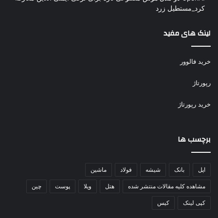
کرد_مستطیل زرد
لینک های مفید
خرید فالوور
رپورتاژ
خرید رپورتاژ
برچسب ها
اپل
بانک
شیشه
فولاد
ماشین
مشاهده کلیه مقالات منتشر شده
هتل
ویلا
پوست
چین
کپی لینک
کیس