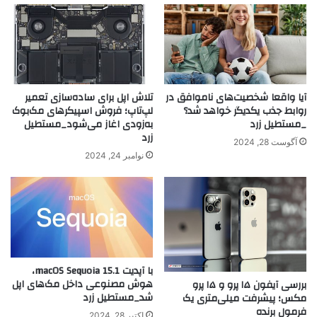
آیا واقعا شخصیت‌های ناموافق در
تلاش اپل برای ساده‌سازی تعمیر
روابط جذب یکدیگر خواهد شد؟
لپ‌تاپ؛ فروش اسپیکرهای مک‌بوک
_مستطیل زرد
به‌زودی اغاز می‌شود_مستطیل
زرد
آگوست 28, 2024
نوامبر 24, 2024
با آپدیت macOS Sequoia 15.1،
هوش مصنوعی داخل مک‌های اپل
بررسی آیفون ۱۵ پرو و ۱۵ پرو
شد_مستطیل زرد
مکس؛ پیشرفت میلی‌متری یک
فرمول برنده
اکتبر 28, 2024