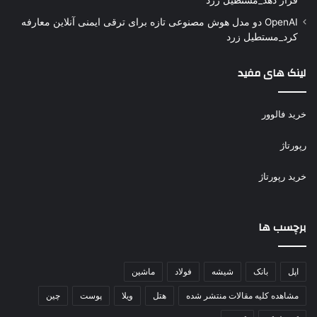
قرار دهد_مستطیل زرد
OpenAI دو مدل هوش مصنوعی تازه برای ترقی ایمنی آنلاین معارفه
کرد_مستطیل زرد
لینک های مفید
خرید فالوور
رپورتاژ
خرید رپورتاژ
برچسب ها
اپل
بانک
شیشه
فولاد
ماشین
مشاهده کلیه مقالات منتشر شده
هتل
ویلا
پوست
چین