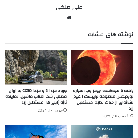
علی ملکی
نوشته های مشابه
یافته ناامیدکننده جیمز وب: سیاره
ورود مزدا 3 و مزدا CX30 به ایران
نویدبخش منظومه تراپیست ۱ هیچ
قطعی شد، آفتاب ماشین، نماینده
نشانه‌ای از حیات ندارد_مستطیل
تازه ژاپنی‌ها_مستطیل زرد
زرد
جولای 17, 2024
آگوست 16, 2025