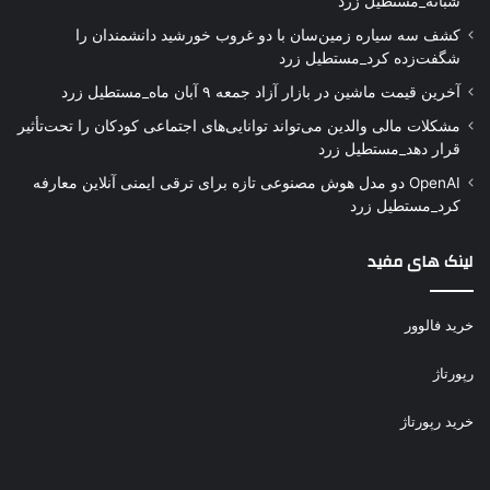
شبانه_مستطیل زرد
کشف سه سیاره زمین‌سان با دو غروب خورشید دانشمندان را
شگفت‌زده کرد_مستطیل زرد
آخرین قیمت ماشین در بازار آزاد جمعه ۹ آبان ماه_مستطیل زرد
مشکلات مالی والدین می‌تواند توانایی‌های اجتماعی کودکان را تحت‌تأثیر
قرار دهد_مستطیل زرد
OpenAI دو مدل هوش مصنوعی تازه برای ترقی ایمنی آنلاین معارفه
کرد_مستطیل زرد
لینک های مفید
خرید فالوور
رپورتاژ
خرید رپورتاژ