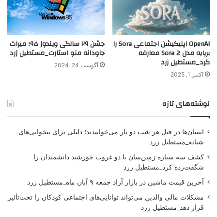
OpenAI اپلیکیشن اجتماعی Sora را
جشن ۲۹ سالگی ویندوز ۹۵؛ میراث
برپایه مدل Sora 2 معارفه
جاودانه منو استارت_مستطیل زرد
کرد_مستطیل زرد
آگوست 24, 2024
اکتبر 1, 2025
نوشته‌های تازه
انسان‌ها در قبل هر شب دو بار می‌خوابیدند؛ دلیلی برای بیخوابی‌های
شبانه_مستطیل زرد
کشف سه سیاره زمین‌سان با دو غروب خورشید دانشمندان را
شگفت‌زده کرد_مستطیل زرد
آخرین قیمت ماشین در بازار آزاد جمعه ۹ آبان ماه_مستطیل زرد
مشکلات مالی والدین می‌تواند توانایی‌های اجتماعی کودکان را تحت‌تأثیر
قرار دهد_مستطیل زرد