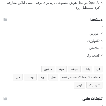
OpenAI دو مدل هوش مصنوعی تازه برای ترقی ایمنی آنلاین معارفه
کرد_مستطیل زرد
دسته‌ها
اموزش
تکنولوژی
سلامتی
کسب وکار
اپل
بانک
شیشه
فولاد
ماشین
مشاهده کلیه مقالات منتشر شده
هتل
ویلا
پوست
چین
کپی لینک
کیس
تبلیغات متنی