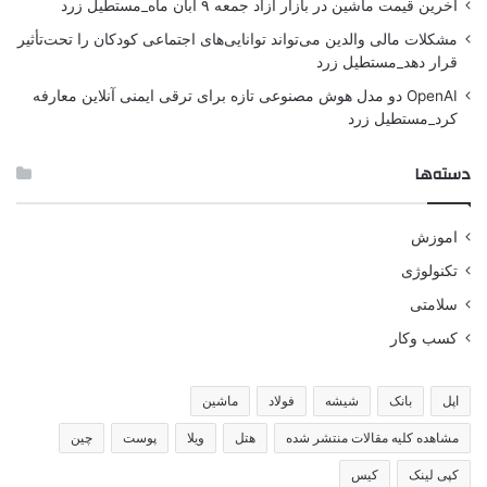
آخرین قیمت ماشین در بازار آزاد جمعه ۹ آبان ماه_مستطیل زرد
مشکلات مالی والدین می‌تواند توانایی‌های اجتماعی کودکان را تحت‌تأثیر
قرار دهد_مستطیل زرد
OpenAI دو مدل هوش مصنوعی تازه برای ترقی ایمنی آنلاین معارفه
کرد_مستطیل زرد
دسته‌ها
اموزش
تکنولوژی
سلامتی
کسب وکار
اپل
بانک
شیشه
فولاد
ماشین
مشاهده کلیه مقالات منتشر شده
هتل
ویلا
پوست
چین
کپی لینک
کیس