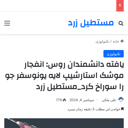
مستطیل زرد
خانه
/
تکنولوژی
تکنولوژی
یافته دانشمندان روس: انفجار
موشک استارشیپ لایه یونوسفر جو
را سوراخ کرد_مستطیل زرد
علی ملکی
سپتامبر 4, 2024
179
خواندن این مطلب 3 دقیقه زمان میبرد