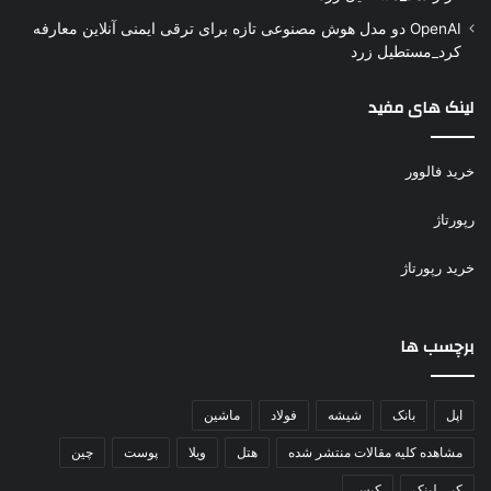
OpenAI دو مدل هوش مصنوعی تازه برای ترقی ایمنی آنلاین معارفه
کرد_مستطیل زرد
لینک های مفید
خرید فالوور
رپورتاژ
خرید رپورتاژ
برچسب ها
اپل
بانک
شیشه
فولاد
ماشین
مشاهده کلیه مقالات منتشر شده
هتل
ویلا
پوست
چین
کپی لینک
کیس