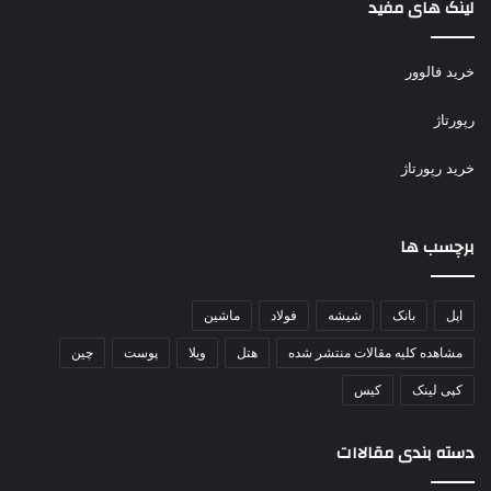
لینک های مفید
خرید فالوور
رپورتاژ
خرید رپورتاژ
برچسب ها
اپل
بانک
شیشه
فولاد
ماشین
مشاهده کلیه مقالات منتشر شده
هتل
ویلا
پوست
چین
کپی لینک
کیس
دسته بندی مقالاات