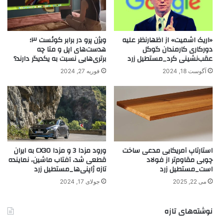
«اریک اشمیت» از اظهارنظر علیه
ویژن پرو در برابر کوئست ۳؛
دورکاری کارمندان گوگل
هدست‌های اپل و متا چه
عقب‌نشینی کرد_مستطیل زرد
برتری‌هایی نسبت به یکدیگر دارند؟
آگوست 18, 2024
فوریه 27, 2024
استارتاپ آمریکایی مدعی ساخت
ورود مزدا 3 و مزدا CX30 به ایران
چوبی مقاوم‌تر از فولاد
قطعی شد، آفتاب ماشین، نماینده
است_مستطیل زرد
تازه ژاپنی‌ها_مستطیل زرد
می 22, 2025
جولای 17, 2024
نوشته‌های تازه