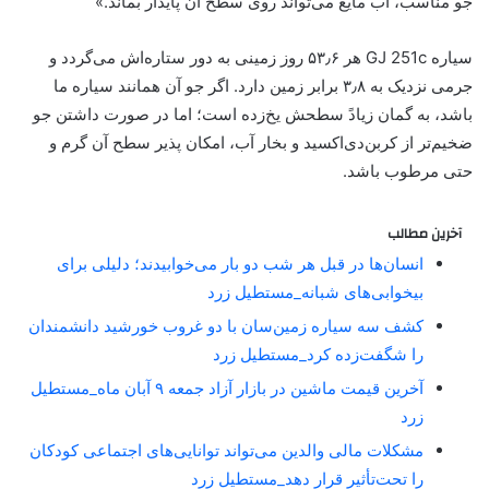
جو مناسب، آب مایع می‌تواند روی سطح آن پایدار بماند.»
سیاره GJ 251c هر ۵۳٫۶ روز زمینی به دور ستاره‌اش می‌گردد و
جرمی نزدیک به ۳٫۸ برابر زمین دارد. اگر جو آن همانند سیاره ما
باشد، به گمان زیادً سطحش یخ‌زده است؛ اما در صورت داشتن جو
ضخیم‌تر از کربن‌دی‌اکسید و بخار آب، امکان پذیر سطح آن گرم و
حتی مرطوب باشد.
آخرین مطالب
انسان‌ها در قبل هر شب دو بار می‌خوابیدند؛ دلیلی برای
بیخوابی‌های شبانه_مستطیل زرد
کشف سه سیاره زمین‌سان با دو غروب خورشید دانشمندان
را شگفت‌زده کرد_مستطیل زرد
آخرین قیمت ماشین در بازار آزاد جمعه ۹ آبان ماه_مستطیل
زرد
مشکلات مالی والدین می‌تواند توانایی‌های اجتماعی کودکان
را تحت‌تأثیر قرار دهد_مستطیل زرد