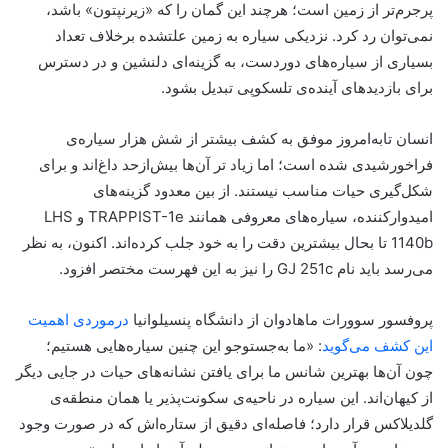
پرجرم‌تر از زمین است؛ هرچند این گمان را که «زیرنپتون» باشد،
نمی‌توان رد کرد. نزدیکی سیاره به زمین علتشده برخلاف تعداد
بسیاری از سیاره‌های دوردست، به گزینه‌ای دلنشین و در دسترس
برای بازدید‌های آینده‌ی تلسکوپی تبدیل بشود.
انسان تا‌به‌امروز موفق به کشف بیشتر از شش هزار سیاره‌ی
فراخورشیدی شده است؛ اما زیاد تر آن‌ها بیش‌از‌حد داغ‌اند و برای
شکل‌گیری حیات مناسب نیستند. از بین معدود گزینه‌های
امیدوارکننده، سیاره‌های معروفی همانند TRAPPIST-1e و LHS
1140b تا بحال بیشترین دقت را به خود جلب کرده‌اند. اکنون، به نظر
می‌رسد باید نام GJ 251c را نیز به این فهرست مختصر افزود.
پروفسور سوورات ماهادوان از دانشگاه پنسیلوانیا
درمورد‌ی اهمیت
این کشف می‌گوید
: «ما به‌جستوجو این چنین سیاره‌هایی هستیم؛
چون آن‌ها بهترین شانس ما برای یافتن نشانه‌های حیات در جایی دیگر
از کیهان‌اند. این سیاره در ناحیه‌ی سکونت‌پذیر یا همان منطقه‌ی
گلدیلاکس قرار دارد؛ فاصله‌ای دقیق از ستاره‌اش که در صورت وجود