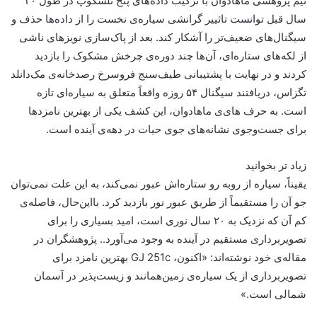
تیم پژوهشی ماهادوان با ترکیب داده‌های پنج تلسکوپ در طول ۲۰
سال قبل توانست تاثییر گرانشی سیاره‌ی نخست را از داده‌ها حذف و
سیگنال‌های ضعیف‌تر را آشکار کند. بعد از پاک‌سازی نویزهای ناشی
از لکه‌های ستاره‌ای، آن‌ها چند دوره‌ی چرخش مشکوک را بازدید
کردند و در نهایت با پشتیبانی طیف‌سنج فروسرخ رصدخانه‌ی مک‌دانلد
تگزاس، دریافتند سیگنال ۵۴ روزه واقعاً متعلق به سیاره‌ای تازه
است. به حرف های‌ی ماهادوان، این کشف یکی از بهترین نامزدها
برای جست‌وجوی نشانه‌های جوی حیات در دهه‌ی آینده است.
زیاد تر بخوانید
یقیناً، سیاره از روبه رو ستاره‌اش عبور نمی‌کند، به این علت نمی‌توان
جو آن را مستقیماً از طریق عبور نور بازدید کرد. با‌این‌حال، فاصله‌ی
کم آن که نزدیک به ۲۰ سال نوری است، امید بسیاری را برای
تصویربرداری مستقیم در آینده به وجود می‌آورد.. پژوهشگران در
مقاله‌ی خود نوشته‌اند: «اکنون، GJ 251c بهترین نامزد برای
تصویربرداری از یک سیاره‌ی زمین‌همانند و زیست‌پذیر در آسمان
شمالی است.»