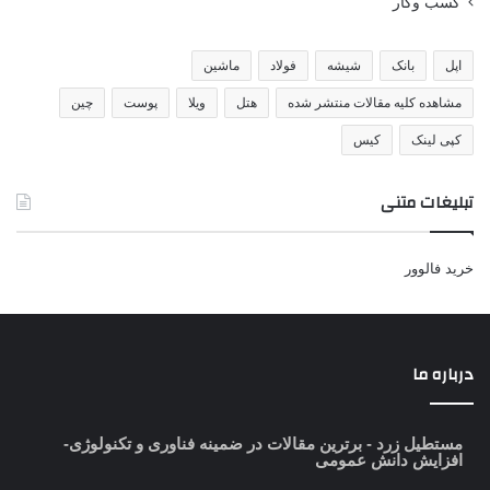
کسب وکار
اپل
بانک
شیشه
فولاد
ماشین
مشاهده کلیه مقالات منتشر شده
هتل
ویلا
پوست
چین
کپی لینک
کیس
تبلیغات متنی
خرید فالوور
درباره ما
مستطیل زرد
- برترین مقالات در ضمینه فناوری و تکنولوژی-
افزایش دانش عمومی