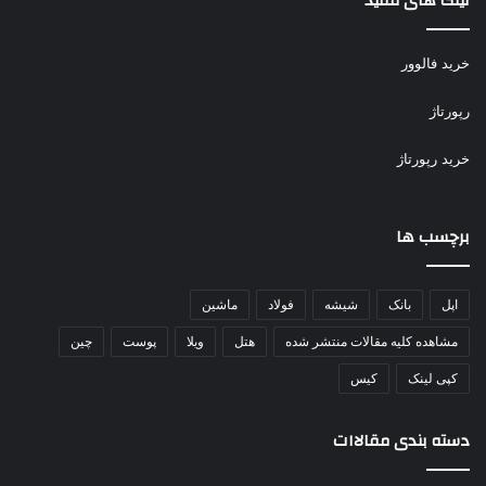
لینک های مفید
خرید فالوور
رپورتاژ
خرید رپورتاژ
برچسب ها
اپل
بانک
شیشه
فولاد
ماشین
مشاهده کلیه مقالات منتشر شده
هتل
ویلا
پوست
چین
کپی لینک
کیس
دسته بندی مقالاات