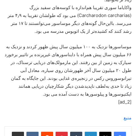
واکایاما سوری تقریبا هم‌اندازه با کوسه‌های سفید بزرگ
(Carcharodon carcharias) می بود که طولشان تقریبا به ۴٫۹ متر
می‌رسد. بااین‌حال گونه‌های دیگر موساسور می‌توانستند تا ۱۷ متر
رشد کنند که کشیده‌تر از یک اتوبوس مدرسه می بود.
موساسورها نزدیک به ۱۰۰ میلیون سال پیش ظهور کردند و نزدیک به
۶۶ میلیون سال پیش همراه با دایناسورهای غیرپرنده بر تاثییر برخورد
سیارک به زمین از بین رفتند. این مارمولک‌های دریایی ترسناک، در
طول ۲۰ میلیون سال آخر ظهورشان روی سیاره، معادل آبی
تیرانوسوروس رکس در زنجیره‌ی غذایی بودند. این جایگاه به گمان
زیاد تا حدی به‌لطف ناپدیدشدن دیگر شکارچیان دریایی همانند
ایکتیوسورها و پیلوسورها به دست آمده می بود.
[ad_2]
منبع