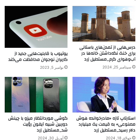
درس‌هایی از تمدن‌های باستانی
برای خنک نگه‌داشتن خانه‌ها در
یوتیوب با قابلیت‌هایی جدید از
آب‌و‌هوای گرم_مستطیل زرد
کاربران نوجوان محافظت می‌کند
سپتامبر 25, 2024
نوامبر 5, 2023
استارتاپ تازه «مادرخوانده هوش
گوشی موردانتظار میزو با چینش
مصنوعی» به قیمت یک میلیارد
دوربین شبیه آیفون رؤیت
دلار رسید_مستطیل زرد
شد_مستطیل زرد
جولای 18, 2024
آوریل 30, 2024