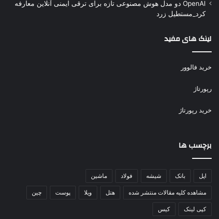
OpenAI دو مدل هوش مصنوعی تازه برای ترقی ایمنی آنلاین معارفه
کرد_مستطیل زرد
لینک های مفید
خرید فالوور
رپورتاژ
خرید رپورتاژ
برچسب ها
اپل
بانک
شیشه
فولاد
ماشین
مشاهده کلیه مقالات منتشر شده
هتل
ویلا
پوست
چین
کپی لینک
کیس