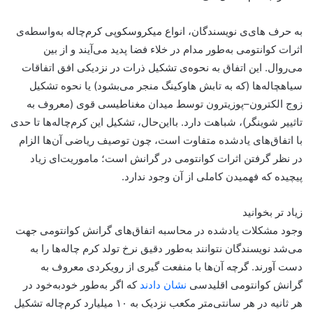
به حرف های‌ی نویسندگان، انواع میکروسکوپی کرم‌چاله به‌واسطه‌ی
اثرات کوانتومی به‌طور مدام در خلاء فضا پدید می‌آیند و از بین
می‌روال. این اتفاق به نحوه‌ی تشکیل ذرات در نزدیکی افق اتفاقات
سیاهچاله‌ها (که به تابش هاوکینگ منجر می‌بشود) یا نحوه تشکیل
زوج الکترون–پوزیترون توسط میدان مغناطیسی قوی (معروف به
تاثییر شوینگر)، شباهت دارد. با‌این‌حال، تشکیل این کرم‌چاله‌ها تا حدی
با اتفاق‌های یادشده متفاوت است، چون توصیف ریاضی آن‌ها الزام
در نظر گرفتن اثرات کوانتومی در گرانش است؛ ماموریت‌ای زیاد
پیچیده که فهمیدن کاملی از آن وجود ندارد.
زیاد تر بخوانید
وجود مشکلات یادشده در محاسبه اتفاق‌های گرانش کوانتومی جهت
می‌شد نویسندگان نتوانند به‌طور دقیق نرخ تولد کرم چاله‌ها را به
دست آورند. گرچه آن‌ها با منفعت گیری از رویکردی معروف به
گرانش کوانتومی اقلیدسی
نشان دادند
که اگر به‌طور خود‌به‌خود در
هر ثانیه در هر سانتی‌متر مکعب نزدیک به ۱۰ میلیارد کرم‌چاله تشکیل