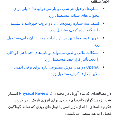
آخرین مطالب
انسان‌ها در قبل هر شب دو بار می‌خوابیدند؛ دلیلی برای
بیخوابی‌های شبانه_مستطیل زرد
کشف سه سیاره زمین‌سان با دو غروب خورشید دانشمندان
را شگفت‌زده کرد_مستطیل زرد
آخرین قیمت ماشین در بازار آزاد جمعه ۹ آبان ماه_مستطیل
زرد
مشکلات مالی والدین می‌تواند توانایی‌های اجتماعی کودکان
را تحت‌تأثیر قرار دهد_مستطیل زرد
OpenAI دو مدل هوش مصنوعی تازه برای ترقی ایمنی
آنلاین معارفه کرد_مستطیل زرد
در مطالعه‌ای که ماه آوریل در مجله‌ی
Physical Review D
انتشار
شد، پژوهشگران کاندیدای جدیدی برای انرژی تاریک نظر کردند:
«کرم‌چاله‌های با اندازه زیراتمی یا تونل‌های ریزی که نقاط گوناگون
فضا را به هم متصل می‌کنند.»