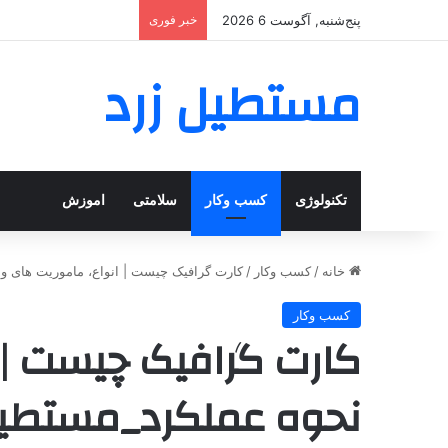
پنج‌شنبه, آگوست 6 2026
خبر فوری
مستطیل زرد
تکنولوژی
کسب وکار
سلامتی
اموزش
خانه
/
کسب وکار
/
کارت گرافیک چیست | انواع، ماموریت های و
کسب وکار
کارت گرافیک چیست | 
نحوه عملکرد_مستطیل