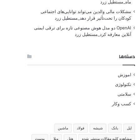
ماه_مستطیل زرد
مشکلات مالی والدین می‌تواند توانایی‌های اجتماعی
کودکان را تحت‌تأثیر قرار دهد_مستطیل زرد
OpenAI دو مدل هوش مصنوعی تازه برای ترقی ایمنی
آنلاین معارفه کرد_مستطیل زرد
دسته‌ها
اموزش
تکنولوژی
سلامتی
کسب وکار
اپل
بانک
شیشه
فولاد
ماشین
مشاهده کلیه مقالات منتشر شده
هتل
ویلا
پوست