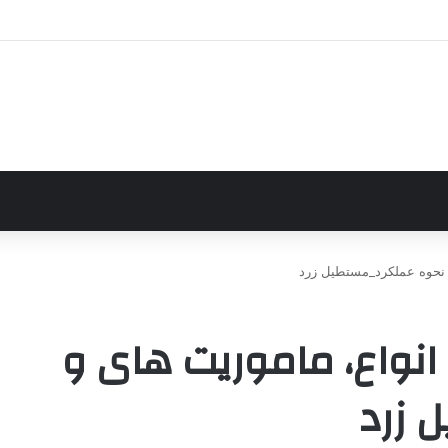
 نحوه عملکرد_مستطیل زرد
انواع، ماموریت های و
 زرد