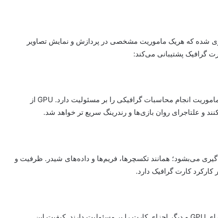
دازی شده که هریک ماموریت مشخصی در پردازش و نمایش تصاویر
ارت گرافیک پشتیبانی می‌کند:
قلب تپنده کارت گرافیک است. این واحد پردازش مخصوص ماموریت انجام محاسبات گرافیکی را بر مسئولیت دارد. GPU از
د و علتاجرای روان بازی‌ها و رندرینگ سریع تر خواهد شد.
ری می‌بشود؛ همانند تکسچرها، فریم‌ها و داده‌های شیدر. ظرفیت و
مدارهای ولتاژ رگولاتور (VRM) ماموریت فراهم برق پایدار برای GPU و دیگر اجزای کارت را بر مسئولیت دارند. کیفیت این