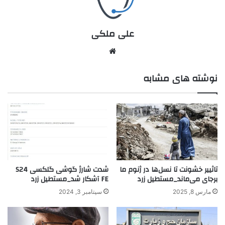
علی ملکی
نوشته های مشابه
تاثییر خشونت تا نسل‌ها در ژنوم ما
شدت شارژ گوشی گلکسی S24
برجای می‌ماند_مستطیل زرد
FE آشکار شد_مستطیل زرد
مارس 8, 2025
سپتامبر 3, 2024