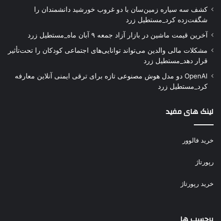
کشف سه سیاره زمین‌سان با دو غروب خورشید دانشمندان را
شگفت‌زده کرد_مستطیل زرد
آخرین قیمت ماشین در بازار آزاد جمعه ۹ آبان ماه_مستطیل زرد
مشکلات مالی والدین می‌تواند توانایی‌های اجتماعی کودکان را تحت‌تأثیر
قرار دهد_مستطیل زرد
OpenAI دو مدل هوش مصنوعی تازه برای ترقی ایمنی آنلاین معارفه
کرد_مستطیل زرد
لینک های مفید
خرید فالوور
رپورتاژ
خرید رپورتاژ
برچسب ها