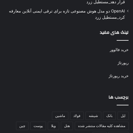
قرار دهد_مستطیل زرد
OpenAI دو مدل هوش مصنوعی تازه برای ترقی ایمنی آنلاین معارفه
کرد_مستطیل زرد
لینک های مفید
خرید فالوور
رپورتاژ
خرید رپورتاژ
برچسب ها
اپل
بانک
شیشه
فولاد
ماشین
مشاهده کلیه مقالات منتشر شده
هتل
ویلا
پوست
چین