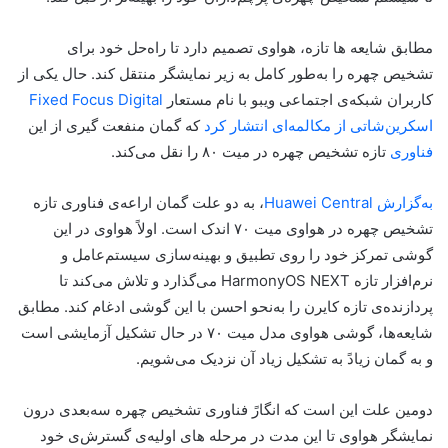
مطابق شایعه ها تازه، هواوی تصمیم دارد تا راه‌حل خود برای
تشخیص چهره را به‌طور کامل به زیر نمایشگر منتقل کند. حال یکی از
کاربران شبکه‌ی اجتماعی ویبو با نام مستعار
Fixed Focus Digital
اسکرین‌شاتی از مکالمه‌ای انتشار کرد
که گمان منفعت گیری از این
فناوری
تازه تشخیص چهره در میت ۸۰ را نقل می‌کند.
به‌گزارش Huawei Central
، به دو علت گمان اراعه‌ی فناوری تازه
تشخیص چهره در هواوی میت ۷۰ اندک است. اولاً هواوی در این
گوشی تمرکز خود را روی تطبیق و بهینه‌سازی سیستم‌عامل و
نرم‌افزار تازه HarmonyOS NEXT می‌گذارد و تلاش می‌کند تا
پردازنده‌ی تازه کایرن را به‌نحو احسن با این گوشی ادغام کند. مطابق
شایعه‌ها، گوشی هواوی مدل میت ۷۰ در حال تشکیل آزمایشی است
و به گمان زیادً به تشکیل زیاد آن نزدیک می‌شویم.
دومین علت این است که انگارً فناوری تشخیص چهره سه‌بعدی درون
نمایشگر هواوی تا این مدت در مرحله های اولیه‌ی گسترش‌ی خود