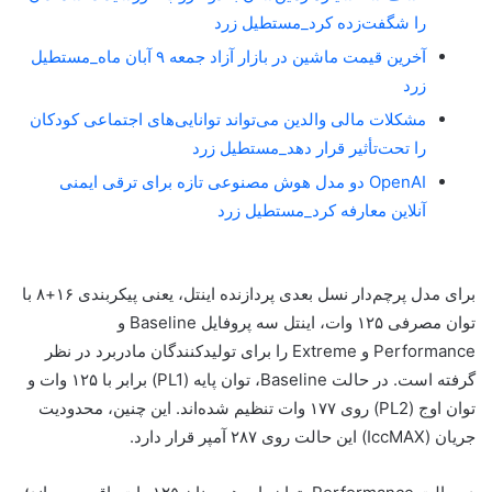
را شگفت‌زده کرد_مستطیل زرد
آخرین قیمت ماشین در بازار آزاد جمعه ۹ آبان ماه_مستطیل
زرد
مشکلات مالی والدین می‌تواند توانایی‌های اجتماعی کودکان
را تحت‌تأثیر قرار دهد_مستطیل زرد
OpenAI دو مدل هوش مصنوعی تازه برای ترقی ایمنی
آنلاین معارفه کرد_مستطیل زرد
برای مدل پرچم‌دار نسل بعدی پردازنده اینتل، یعنی پیکربندی ۱۶+۸ با
توان مصرفی ۱۲۵ وات، اینتل سه پروفایل Baseline و
Performance و Extreme را برای تولیدکنندگان مادربرد در نظر
گرفته است. در حالت Baseline، توان پایه (PL1) برابر با ۱۲۵ وات و
توان اوج (PL2) روی ۱۷۷ وات تنظیم شده‌اند. این چنین، محدودیت
جریان (IccMAX) این حالت روی ۲۸۷ آمپر قرار دارد.