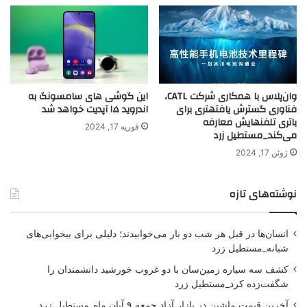
وان‌پلاس با همکاری شرکت CATL،
این گوشی های سامسونگ به
فناوری گسترش یافتهتری برای
اندروید ۱۵ آپدیت خواهد شد
باتری تلفنهایش معارفه
فوریه 17, 2024
می‌کند_مستطیل زرد
ژوئن 17, 2024
نوشته‌های تازه
انسان‌ها در قبل هر شب دو بار می‌خوابیدند؛ دلیلی برای بیخوابی‌های
شبانه_مستطیل زرد
کشف سه سیاره زمین‌سان با دو غروب خورشید دانشمندان را
شگفت‌زده کرد_مستطیل زرد
آخرین قیمت ماشین در بازار آزاد جمعه ۹ آبان ماه_مستطیل زرد