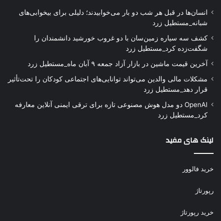
انسان‌ها در قبل هر شب دو بار می‌خوابیدند؛ دلیلی برای بیخوابی‌های
شبانه_مستطیل زرد
کشف سه سیاره زمین‌سان با دو غروب خورشید دانشمندان را
شگفت‌زده کرد_مستطیل زرد
آخرین قیمت ماشین در بازار آزاد جمعه ۹ آبان ماه_مستطیل زرد
مشکلات مالی والدین می‌تواند توانایی‌های اجتماعی کودکان را تحت‌تأثیر
قرار دهد_مستطیل زرد
OpenAI دو مدل هوش مصنوعی تازه برای ترقی ایمنی آنلاین معارفه
کرد_مستطیل زرد
لینک های مفید
خرید فالوور
رپورتاژ
خرید رپورتاژ