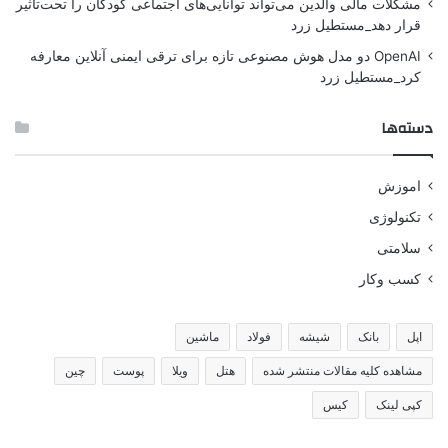
مشکلات مالی والدین می‌تواند توانایی‌های اجتماعی کودکان را تحت‌تأثیر
قرار دهد_مستطیل زرد
OpenAI دو مدل هوش مصنوعی تازه برای ترقی ایمنی آنلاین معارفه
کرد_مستطیل زرد
دسته‌ها
اموزش
تکنولوژی
سلامتی
کسب وکار
اپل
بانک
شیشه
فولاد
ماشین
مشاهده کلیه مقالات منتشر شده
هتل
ویلا
پوست
چین
کپی لینک
کیس