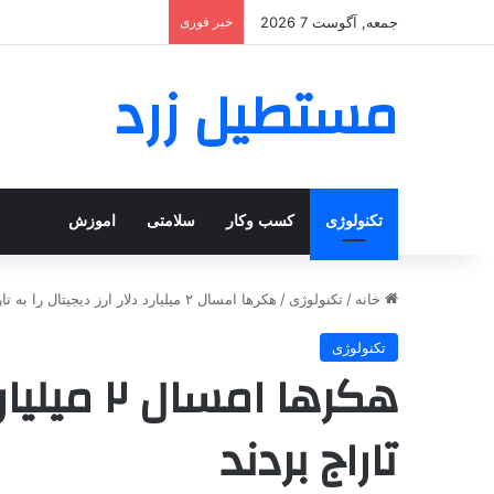
جمعه, آگوست 7 2026
خبر فوری
مستطیل زرد
تکنولوژی
کسب وکار
سلامتی
اموزش
خانه
/
تکنولوژی
/
هکرها امسال ۲ میلیارد دلار ارز دیجیتال را به تاراج بردند
تکنولوژی
هکرها امسا
تاراج بردند