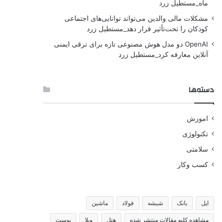
ماه_مستطیل زرد
مشکلات مالی والدین می‌تواند توانایی‌های اجتماعی
کودکان را تحت‌تأثیر قرار دهد_مستطیل زرد
OpenAI دو مدل هوش مصنوعی تازه برای ترقی ایمنی
آنلاین معارفه کرد_مستطیل زرد
دسته‌ها
اموزش
تکنولوژی
سلامتی
کسب وکار
اپل
بانک
شیشه
فولاد
ماشین
مشاهده کلیه مقالات منتشر شده
هتل
ویلا
پوست