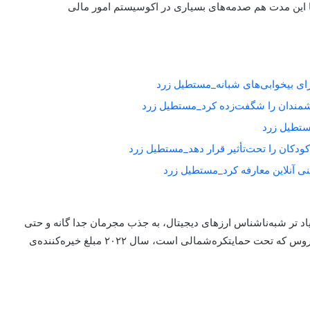
؛ بااین‌حال، De.FI هشدار داد که تا این مدت هم صدمه‌های بسیاری در اکوسیستم امور مالی
برای بیخوابی‌های شبانه_مستطیل زرد
شمندان را شگفت‌زده کرد_مستطیل زرد
کودکان را تحت‌تأثیر قرار دهد_مستطیل زرد
یاد تر شبه‌ناشناس ارزهای دیجیتال، به جذب مجرمان جدا گانه و حتی
وابسته به برخی دولت‌ها ادامه دهد. به‌گفتن نمونه‌، گروه لازاروس که تحت حمایتکره‌‌شمالی است، سال ۲۰۲۲ مبلغ خیره‌کننده‌ی