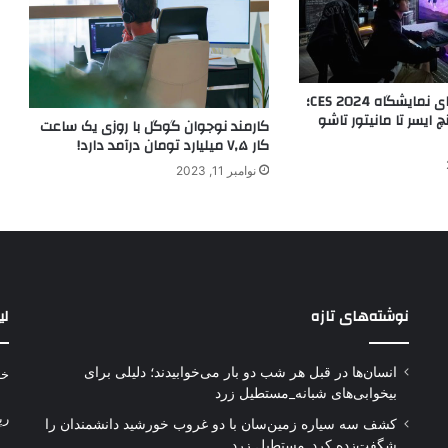
بهترین مانیتورهای نمایشگاه CES 2024؛
یولای ۵۷ اینچ ایسر تا مانیتور تاشو
کارمند نوجوان گوگل با روزی یک ساعت
کار ۷٫۵ میلیارد تومان درآمد دارد!
نوامبر 11, 2023
نوشته‌های تازه
لی
انسان‌ها در قبل هر شب دو بار می‌خوابیدند؛ دلیلی برای
خر
بیخوابی‌های شبانه_مستطیل زرد
رپ
کشف سه سیاره زمین‌سان با دو غروب خورشید دانشمندان را
شگفت‌زده کرد_مستطیل زرد