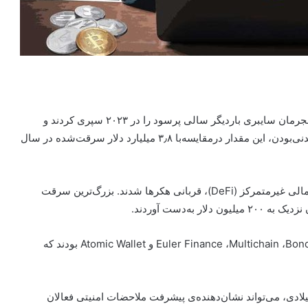
، مجرمان سایبری بار‌دیگر سالی پرسود را در ۲۰۲۳ سپری کردند و
تقریباً ۲ میلیارد دلار ارز دیجیتال را به تاراج بردند. با‌ وجود دیدنی‌بودن، این مقدار درمقایسه‌با ۳٫۸ میلیارد دلار سرقت‌شده در سال
در سالی که گذشت، ده‌ها پلتفرم ارز دیجیتال و پروتکل‌های مالی غیرمتمرکز (DeFi)، قربانی هکر‌ها شدند. بزرگ‌ترین سرقت
دیگر مقصد‌های سودآور هکرها پلتفرم‌های Euler Finance ،‌Multichain ،‌BonqDAO ،‌Poloniex و Atomic Wallet بودند که
ادی، می‌تواند نشان‌دهنده‌ی پیشرفت ملاحضات امنیتی فعالان