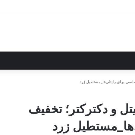
صاصی برای رایتلی‌ها_مستطیل زرد
تل و دکترکتر؛ تخفیف
‌ها_مستطیل زرد