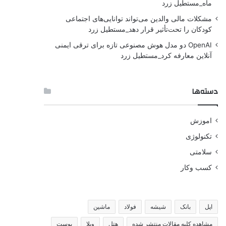
ماه_مستطیل زرد
مشکلات مالی والدین می‌تواند توانایی‌های اجتماعی
کودکان را تحت‌تأثیر قرار دهد_مستطیل زرد
OpenAI دو مدل هوش مصنوعی تازه برای ترقی ایمنی
آنلاین معارفه کرد_مستطیل زرد
دسته‌ها
اموزش
تکنولوژی
سلامتی
کسب وکار
اپل
بانک
شیشه
فولاد
ماشین
مشاهده کلیه مقالات منتشر شده
هتل
ویلا
پوست