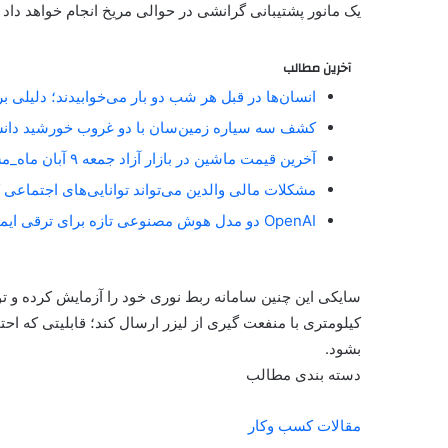
یک مانور پشتیبانی گرانشی در حوالی مریخ انجام خواهد دا
آخرین مطالب
انسان‌ها در قبل هر شب دو بار می‌خوابیدند؛ دلیلی 
کشف سه سیاره زمین‌سان با دو غروب خورشید دان
آخرین قیمت ماشین در بازار آزاد جمعه ۹ آبان ماه_مستطیل زرد
مشکلات مالی والدین می‌تواند توانایی‌های اجتماعی 
OpenAI دو مدل هوش مصنوعی تازه برای ترقی ایمنی آنلاین معارفه کرد_مستطیل زرد
سایکی این چنین سامانه ربط نوری خود را آزمایش کرده و توا
کیلومتری با منفعت گیری از لیزر ارسال کند؛ قابلیتی که اح
بشود.
دسته بندی مطالب
مقالات کسب وکار