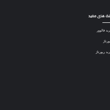
نک های مفید
ید فالوور
ورتاژ
ید رپورتاژ