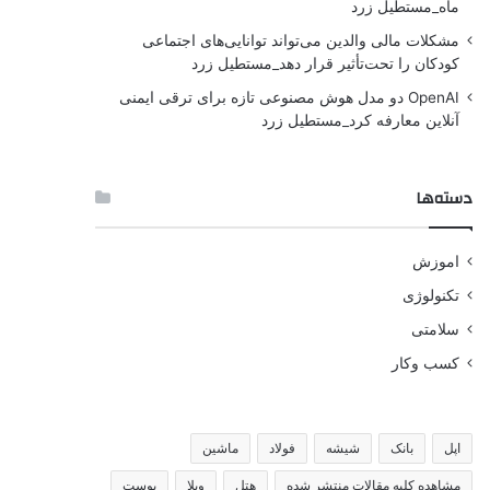
ماه_مستطیل زرد
مشکلات مالی والدین می‌تواند توانایی‌های اجتماعی
کودکان را تحت‌تأثیر قرار دهد_مستطیل زرد
OpenAI دو مدل هوش مصنوعی تازه برای ترقی ایمنی
آنلاین معارفه کرد_مستطیل زرد
دسته‌ها
اموزش
تکنولوژی
سلامتی
کسب وکار
اپل
بانک
شیشه
فولاد
ماشین
مشاهده کلیه مقالات منتشر شده
هتل
ویلا
پوست