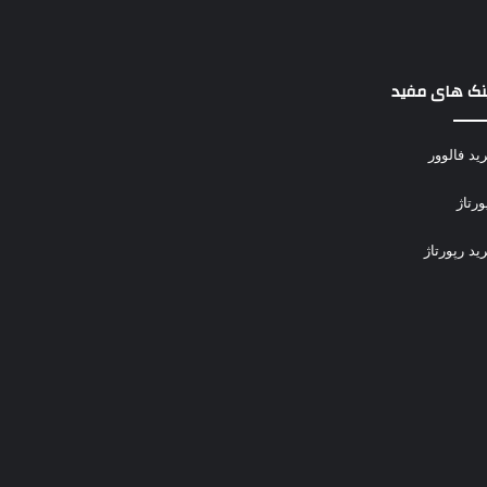
نک های مفید
ید فالوور
ورتاژ
ید رپورتاژ