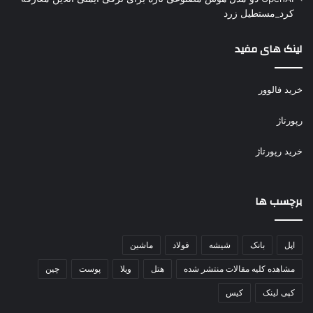
کرد_مستطیل زرد
لینک های مفید
خرید فالوور
رپورتاژ
خرید رپورتاژ
برچسب ها
اپل
بانک
شیشه
فولاد
ماشین
مشاهده کلیه مقالات منتشر شده
هتل
ویلا
پوست
چین
کپی لینک
کیس