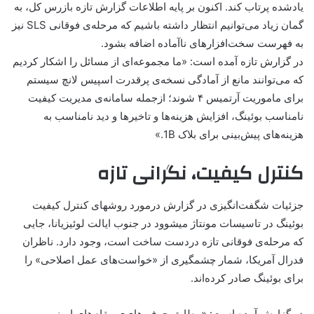
یادشده پرتاب کند. اکنون بر پایه اطلاعات گزارش تازه بازرس کل، به
گمان زیاد می‌توانیم انتظار داشته باشیم که مرحله‌ی فوقانی SLS نیز
به فهرست سخت‌افزارهای ناآماده اضافه بشود.
در گزارش تازه آمده است: «ما مجموعه‌ای از مسائل را اشکار کردیم
که می‌توانند مانع از آمادگی نسخه‌ی پرقدرت اسپیس لانچ سیستم
برای ماموریت آرتمیس ۴ شوند؛ ازجمله سامانه‌ی مدیریت کیفیت
نامناسب بوئینگ، افزایش هزینه‌ها و تاخیرها و دید نامناسب به
هزینه‌های پیش‌بینی برای بلاک 1B.»
کنترل کیفیت، نگرانی تازه
جزئیات شگفت‌انگیزی در گزارش درمورد روشهای کنترل کیفیت
بوئینگ در تاسیسات مونتاژ میشوود در جنوب ایالت لوئیزیانا، جایی
که مرحله‌ی فوقانی تازه دردست ساخت است، وجود دارد. ناظران
فدرال آمریکا، شمار چشمگیری از «خواست‌های عمل اصلاحی» را
برای بوئینگ صادر کرده‌اند.
در گزارش آمده است: «مطابق حرف های‌ی مقام‌های ایمنی و