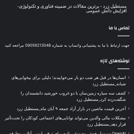
مستطیل زرد
- برترین مقالات در ضمینه فناوری و تکنولوژی-
افزایش دانش عمومی
تماس با ما
جهت ارتباط با ما به پشتیبانی واتساپ به شماره 09056213048 مراجعه کنید
نوشته‌های تازه
انسان‌ها در قبل هر شب دو بار می‌خوابیدند؛ دلیلی برای بیخوابی‌های
شبانه_مستطیل زرد
کشف سه سیاره زمین‌سان با دو غروب خورشید دانشمندان را
شگفت‌زده کرد_مستطیل زرد
آخرین قیمت ماشین در بازار آزاد جمعه ۹ آبان ماه_مستطیل زرد
مشکلات مالی والدین می‌تواند توانایی‌های اجتماعی کودکان را تحت‌تأثیر
قرار دهد_مستطیل زرد
OpenAI دو مدل هوش مصنوعی تازه برای ترقی ایمنی آنلاین معارفه