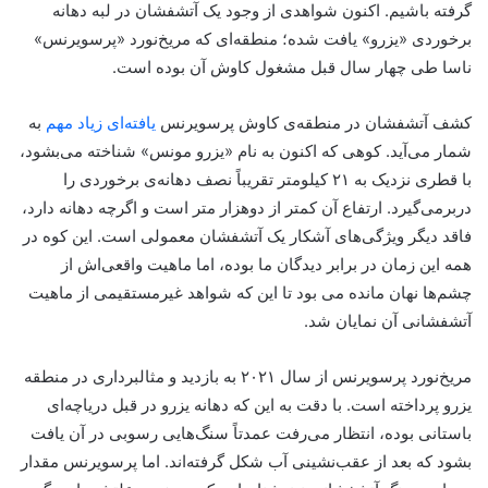
گرفته باشیم. اکنون شواهدی از وجود یک آتشفشان در لبه دهانه
برخوردی «یزرو» یافت شده‌؛ منطقه‌ای که مریخ‌نورد «پرسویرنس»
ناسا طی چهار سال قبل مشغول کاوش آن بوده است.
کشف آتشفشان در منطقه‌ی کاوش پرسویرنس
یافته‌ای زیاد مهم
به
شمار می‌آید. کوهی که اکنون به نام «یزرو مونس» شناخته می‌بشود،
با قطری نزدیک به ۲۱ کیلومتر تقریباً نصف دهانه‌ی برخوردی را
دربرمی‌گیرد. ارتفاع آن کمتر از دوهزار متر است و اگرچه دهانه دارد،
فاقد دیگر ویژگی‌های آشکار یک آتشفشان معمولی است. این کوه در
همه این زمان در برابر دیدگان ما بوده، اما ماهیت واقعی‌اش از
چشم‌ها نهان مانده می بود تا این که شواهد غیرمستقیمی از ماهیت
آتشفشانی آن نمایان شد.
مریخ‌نورد پرسویرنس از سال ۲۰۲۱ به بازدید و مثالبرداری در منطقه
یزرو پرداخته است. با دقت به این که دهانه یزرو در قبل دریاچه‌ای
باستانی بوده، انتظار می‌رفت عمدتاً سنگ‌هایی رسوبی در آن یافت
بشود که بعد از عقب‌نشینی آب شکل گرفته‌اند. اما پرسویرنس مقدار