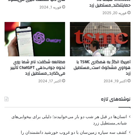
حمایتنکند_مستطیل زرد
فوریه 1, 2024
فوریه 20, 2025
آمریکا انگارً به همکاری TSMC با
مطالعه شگفت: نام شما روی
هواوی مشکوک است_مستطیل
نحوه جواب‌دهی ChatGPT تاثییر
زرد
می‌گذارد_مستطیل زرد
اکتبر 19, 2024
اکتبر 17, 2024
نوشته‌های تازه
انسان‌ها در قبل هر شب دو بار می‌خوابیدند؛ دلیلی برای بیخوابی‌های
شبانه_مستطیل زرد
کشف سه سیاره زمین‌سان با دو غروب خورشید دانشمندان را