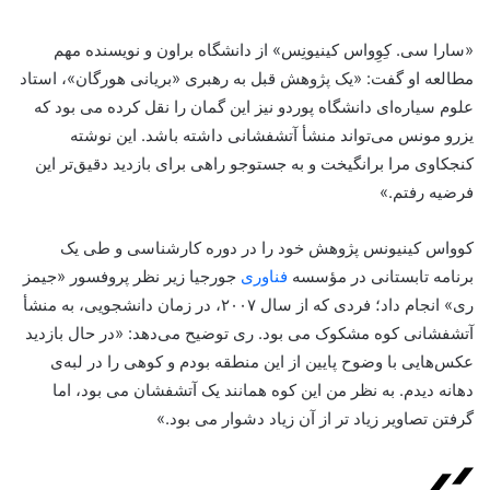
«سارا سی. کِوِواس کینیونِس» از دانشگاه براون و نویسنده مهم
مطالعه او گفت: «یک پژوهش قبل به رهبری «بریانی هورگان»، استاد
علوم سیاره‌ای دانشگاه پوردو نیز این گمان را نقل کرده می بود که
یزرو مونس می‌تواند منشأ آتشفشانی داشته باشد. این نوشته
کنجکاوی مرا برانگیخت و به جستوجو راهی برای بازدید دقیق‌تر این
فرضیه رفتم.»
کوواس کینیونس پژوهش خود را در دوره کارشناسی و طی یک
برنامه تابستانی در مؤسسه
فناوری
جورجیا زیر نظر پروفسور «جیمز
ری» انجام داد؛ فردی که از سال ۲۰۰۷، در زمان دانشجویی، به منشأ
آتشفشانی کوه مشکوک می بود. ری توضیح می‌دهد: «در حال بازدید
عکس‌هایی با وضوح پایین از این منطقه بودم و کوهی را در لبه‌ی
دهانه دیدم. به نظر من این کوه همانند یک آتشفشان می بود، اما
گرفتن تصاویر زیاد تر از آن زیاد دشوار می بود.»