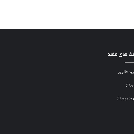
نک های مفید
ید فالوور
ورتاژ
ید رپورتاژ