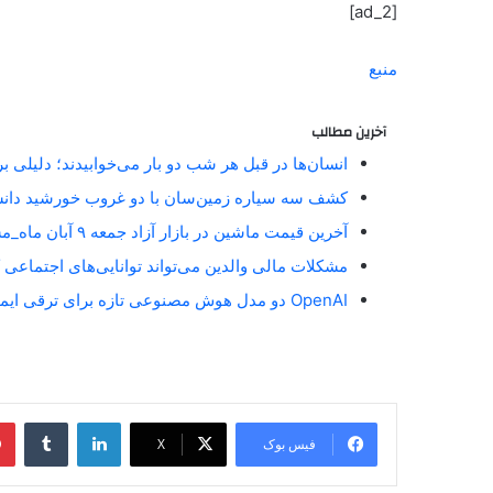
[ad_2]
منبع
آخرین مطالب
انسان‌ها در قبل هر شب دو بار می‌خوابیدند؛ دلیلی 
کشف سه سیاره زمین‌سان با دو غروب خورشید دان
آخرین قیمت ماشین در بازار آزاد جمعه ۹ آبان ماه_مستطیل زرد
مشکلات مالی والدین می‌تواند توانایی‌های اجتماعی 
OpenAI دو مدل هوش مصنوعی تازه برای ترقی ایمنی آنلاین معارفه کرد_مستطیل زرد
فیس بوک
X