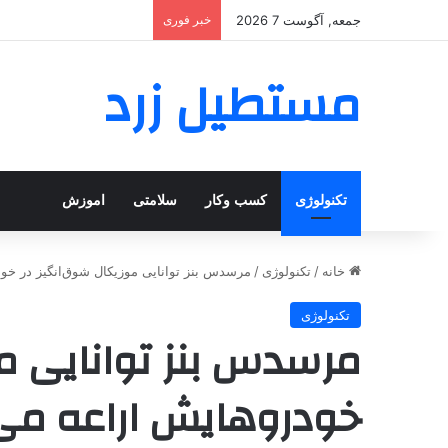
جمعه, آگوست 7 2026
خبر فوری
مستطیل زرد
تکنولوژی
کسب وکار
سلامتی
اموزش
خانه
/
تکنولوژی
/
مرسدس بنز توانایی موزیکال شوق‌انگیز در خو
تکنولوژی
مرسدس بنز توانایی مو
خودروهایش اراعه می