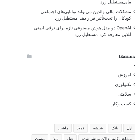
ماه_مستطیل زرد
مشکلات مالی والدین می‌تواند توانایی‌های اجتماعی
کودکان را تحت‌تأثیر قرار دهد_مستطیل زرد
OpenAI دو مدل هوش مصنوعی تازه برای ترقی ایمنی
آنلاین معارفه کرد_مستطیل زرد
دسته‌ها
اموزش
تکنولوژی
سلامتی
کسب وکار
اپل
بانک
شیشه
فولاد
ماشین
مشاهده کلیه مقالات منتشر شده
هتل
ویلا
پوست