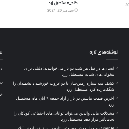
کند_مستطیل زرد
سپتامبر 26, 2024
نوشته‌های تازه
لی
انسان‌ها در قبل هر شب دو بار می‌خوابیدند؛ دلیلی برای
خر
بیخوابی‌های شبانه_مستطیل زرد
رپ
کشف سه سیاره زمین‌سان با دو غروب خورشید دانشمندان را
شگفت‌زده کرد_مستطیل زرد
خر
آخرین قیمت ماشین در بازار آزاد جمعه ۹ آبان ماه_مستطیل
زرد
مشکلات مالی والدین می‌تواند توانایی‌های اجتماعی کودکان را
تحت‌تأثیر قرار دهد_مستطیل زرد
OpenAI دو مدل هوش مصنوعی تازه برای ترقی ایمنی آنلاین