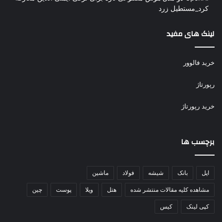
کرد_مستطیل زرد
لینک های مفید
خرید فالوور
رپورتاژ
خرید رپورتاژ
برچسب ها
اپل
بانک
شیشه
فولاد
ماشین
مشاهده کلیه مقالات منتشر شده
هتل
ویلا
پوست
چین
کپی لینک
کیس