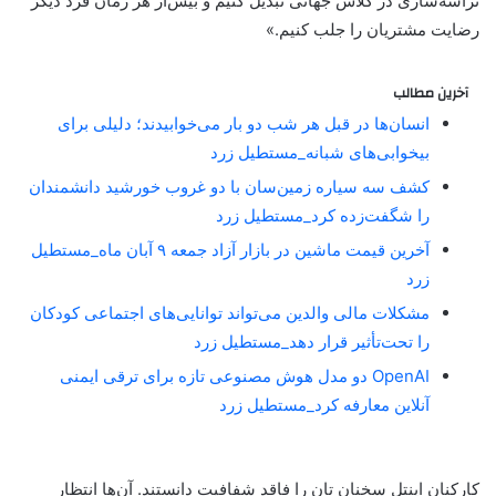
تراشه‌سازی در کلاس جهانی تبدیل کنیم و بیش‌از هر زمان فرد دیگر
رضایت مشتریان را جلب کنیم.»
آخرین مطالب
انسان‌ها در قبل هر شب دو بار می‌خوابیدند؛ دلیلی برای
بیخوابی‌های شبانه_مستطیل زرد
کشف سه سیاره زمین‌سان با دو غروب خورشید دانشمندان
را شگفت‌زده کرد_مستطیل زرد
آخرین قیمت ماشین در بازار آزاد جمعه ۹ آبان ماه_مستطیل
زرد
مشکلات مالی والدین می‌تواند توانایی‌های اجتماعی کودکان
را تحت‌تأثیر قرار دهد_مستطیل زرد
OpenAI دو مدل هوش مصنوعی تازه برای ترقی ایمنی
آنلاین معارفه کرد_مستطیل زرد
کارکنان اینتل سخنان تان را فاقد شفافیت دانستند. آن‌ها انتظار