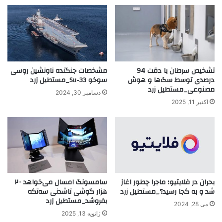
تشخیص سرطان با دقت 94
مشخصات جنگنده ناونشین روسی
درصدی توسط سگ‌ها و هوش
سوخو Su-33_مستطیل زرد
مصنوعی_مستطیل زرد
دسامبر 30, 2024
اکتبر 11, 2025
بحران در فلایتیو؛ ماجرا چطور اغاز
سامسونگ امسال می‌خواهد ۲۰۰
شد و به کجا رسید؟_مستطیل زرد
هزار گوشی تاشدنی سه‌تکه
بفروشد_مستطیل زرد
می 28, 2024
ژانویه 13, 2025