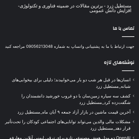
مستطیل زرد
- برترین مقالات در ضمینه فناوری و تکنولوژی-
افزایش دانش عمومی
تماس با ما
جهت ارتباط با ما به پشتیبانی واتساپ به شماره 09056213048 مراجعه کنید
نوشته‌های تازه
انسان‌ها در قبل هر شب دو بار می‌خوابیدند؛ دلیلی برای بیخوابی‌های
شبانه_مستطیل زرد
کشف سه سیاره زمین‌سان با دو غروب خورشید دانشمندان را
شگفت‌زده کرد_مستطیل زرد
آخرین قیمت ماشین در بازار آزاد جمعه ۹ آبان ماه_مستطیل زرد
مشکلات مالی والدین می‌تواند توانایی‌های اجتماعی کودکان را تحت‌تأثیر
قرار دهد_مستطیل زرد
OpenAI دو مدل هوش مصنوعی تازه برای ترقی ایمنی آنلاین معارفه