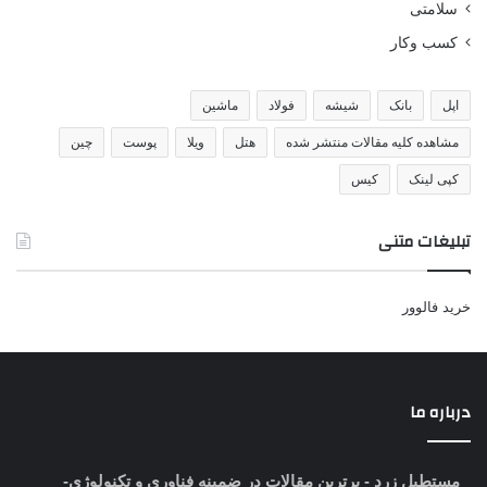
سلامتی
کسب وکار
اپل
بانک
شیشه
فولاد
ماشین
مشاهده کلیه مقالات منتشر شده
هتل
ویلا
پوست
چین
کپی لینک
کیس
تبلیغات متنی
خرید فالوور
درباره ما
مستطیل زرد
- برترین مقالات در ضمینه فناوری و تکنولوژی-