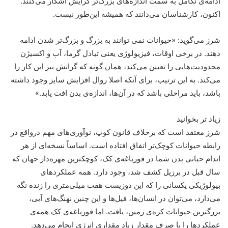
ادامه‌ی تکامل به سمت اندازه‌های بزرگ‌تر گرایش اشکار می‌کنند.
اکنون، کارشناسان می‌دانند که همیشه این‌طور نیست.
شرز می‌گوید: «حیوانات نمی توانند به بزرگ و بزرگ‌تر شدن ادامه
دهند. در برخی اوقات، فیزیولوژی یعنی تبادل گرما، آب و اکسیژن
محدودیت‌هایی را تعیین می‌کند، همان گونه که گرانش نیز این کار را
می‌کند. به این ترتیب، برای آنکه اصلا روال افزایش سایز وجود داشته
باشد، باید مراحلی باشد که در آن‌ها، اندازه‌ی بدن افت یابد.»
زیاد تر بخوانید
شرز معتقد است که برخلاف قانون کوپ، نوآوری‌های مهم در‌واقع در
رابطه حیوانات کوچک‌تر اتفاق افتاده است. اساساً نسخه‌ای از هر
اندام حیاتی بدن شما در قورباغه‌ی کک، کوچکترین مهره‌دار جهان که
سال قبل در برزیل کشف شد، وجود دارد. همه عملکردهای
بیولوژیکی یکسانی را که این دوزیست هفت میلی‌متری را زنده نگه
می‌دارد، می‌توان در انسان‌ها، فیل‌ها و این چنین نهنگ‌های آبی،
بزرگترین حیوانات کره‌ی زمین، یافت. اما قورباغه‌ی کک همه‌ی
عملکردها را با صرف مقدار زیاد مقداری انرژی انجام می‌دهد.