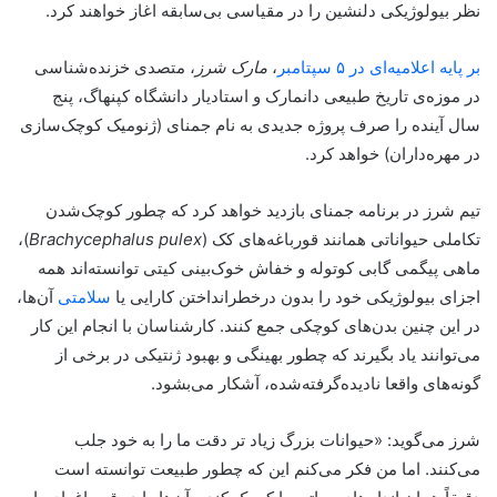
نظر بیولوژیکی دلنشین را در مقیاسی بی‌سابقه اغاز خواهند کرد.
بر پایه اعلامیه‌ای در ۵ سپتامبر
،
مارک شرز
، متصدی خزنده‌شناسی
در موزه‌ی تاریخ طبیعی دانمارک و استادیار دانشگاه کپنهاگ، پنج
سال آینده را صرف پروژه جدیدی به نام جمنای (ژنومیک کوچک‌سازی
در مهره‌داران) خواهد کرد.
تیم شرز در برنامه جمنای بازدید خواهد کرد که چطور کوچک‌شدن
تکاملی حیواناتی همانند قورباغه‌های کک (
Brachycephalus pulex
)،
ماهی پیگمی گابی کوتوله و خفاش خوک‌بینی کیتی توانسته‌اند همه
اجزای بیولوژیکی خود را بدون درخطرانداختن کارایی یا
سلامتی
آن‌ها،
در این چنین بدن‌های کوچکی جمع کنند. کارشناسان با انجام این کار
می‌توانند یاد بگیرند که چطور بهینگی و بهبود ژنتیکی در برخی از
گونه‌های واقعا نادیده‌گرفته‌شده، آشکار می‌بشود.
شرز می‌گوید: «حیوانات بزرگ زیاد تر دقت ما را به خود جلب
می‌کنند. اما من فکر می‌کنم این که چطور طبیعت توانسته است