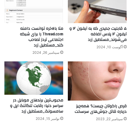
۵ قابلیت جدیدی که به آیفون ۱۶ و
متا بالاخره توانست دامنه
آیفون ۱۶ پلاس اضافه
Thread.com را برای شبکه
می‌شوند_مستطیل زرد
اجتماعی تردز تصاحب
کند_مستطیل زرد
آگوست 10, 2024
سپتامبر 26, 2024
محبوب‌ترین برندهای موبایل در
سراسر دنیا؛ رقابت تنگاتنگ اپل و
قرص راکوتان چیست؟ همه‌چیز
سامسونگ_مستطیل زرد
درباره قاتل جوش‌های سرسخت
نوامبر 15, 2024
سپتامبر 22, 2023