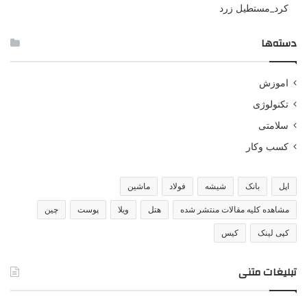
کرد_مستطیل زرد
دسته‌ها
اموزش
تکنولوژی
سلامتی
کسب وکار
اپل
بانک
شیشه
فولاد
ماشین
مشاهده کلیه مقالات منتشر شده
هتل
ویلا
پوست
چین
کپی لینک
کیس
تبلیغات متنی