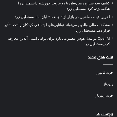
کشف سه سیاره زمین‌سان با دو غروب خورشید دانشمندان را
شگفت‌زده کرد_مستطیل زرد
آخرین قیمت ماشین در بازار آزاد جمعه ۹ آبان ماه_مستطیل زرد
مشکلات مالی والدین می‌تواند توانایی‌های اجتماعی کودکان را تحت‌تأثیر
قرار دهد_مستطیل زرد
OpenAI دو مدل هوش مصنوعی تازه برای ترقی ایمنی آنلاین معارفه
کرد_مستطیل زرد
لینک های مفید
خرید فالوور
رپورتاژ
خرید رپورتاژ
برچسب ها