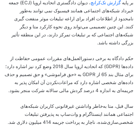
بر پایه
گزارش تک‌کرانچ
، دیوان دادگستری اتحادیه اروپا (ECJ) جمعه
خبرداد شبکه‌های اجتماعی همانند فیسبوک نمی توانند به‌طور
نامحدود از اطلاعات افراد برای اراعه تبلیغات موثر منفعت گیری
کنند. این چنین تصمیمی می‌تواند روی نحوه کارکرد متا و دیگر
شبکه‌های اجتماعی که بر تبلیغات تمرکز دارند، در این منطقه تأثیر
بزرگی داشته باشد.
حکم دادگاه به برخی دستورالعمل‌های مقررات عمومی حفاظت از
داده‌ها (GDPR) که اتحادیه اروپا سال 2018 وضع کرد نیز اشاره دارد؛
برای مثال بند 65 از GDPR به «حق فراموشی» و حق تصمیم و حذف
داده‌های شخصی اشاره دارد که مراعات‌نکردن آن امکان پذیر به
جریمه‌ای به‌ اندازه 4 درصد گردش مالی سالانه شرکت منجر بشود.
سال قبل، متا به‌خاطر واداشتن غیرقانونی کاربران شبکه‌های
اجتماعی همانند اینستاگرام و وات‌ساپ به پذیرفتن تبلیغات
شخصی‌سازی‌شده، ناچار به پرداخت جریمه 414 میلیون دلاری شد.