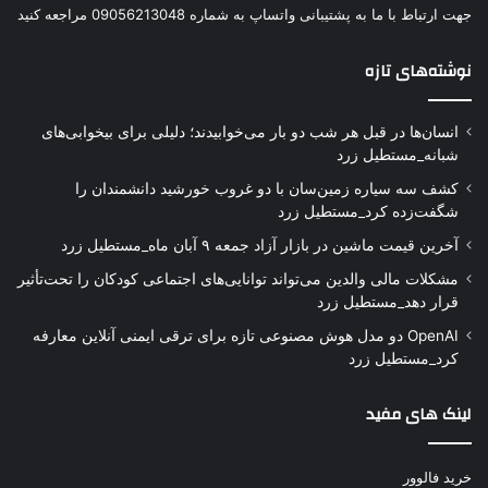
جهت ارتباط با ما به پشتیبانی واتساپ به شماره 09056213048 مراجعه کنید
نوشته‌های تازه
انسان‌ها در قبل هر شب دو بار می‌خوابیدند؛ دلیلی برای بیخوابی‌های
شبانه_مستطیل زرد
کشف سه سیاره زمین‌سان با دو غروب خورشید دانشمندان را
شگفت‌زده کرد_مستطیل زرد
آخرین قیمت ماشین در بازار آزاد جمعه ۹ آبان ماه_مستطیل زرد
مشکلات مالی والدین می‌تواند توانایی‌های اجتماعی کودکان را تحت‌تأثیر
قرار دهد_مستطیل زرد
OpenAI دو مدل هوش مصنوعی تازه برای ترقی ایمنی آنلاین معارفه
کرد_مستطیل زرد
لینک های مفید
خرید فالوور