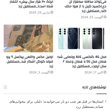
می‌تواند سالانه سه‌هزار تن
ایرتگ «۲ هزار سال پیش» انتشار
دی‌اکسید کربن را از هوا حذف
شده است!_مستطیل زرد
کند_مستطیل زرد
مارس 23, 2024
آگوست 23, 2024
مدل 4G گلکسی A16 رونمایی شد؛
اولین عکس واقعی پیکسل ۹ پرو
همان مدل 5G با همان وعده ۶
فولد گوگل آشکار شد_مستطیل
سال آپدیت_مستطیل زرد
زرد
اکتبر 17, 2024
آگوست 3, 2024
نوشته‌های تازه
انسان‌ها در قبل هر شب دو بار می‌خوابیدند؛ دلیلی برای بیخوابی‌های
شبانه_مستطیل زرد