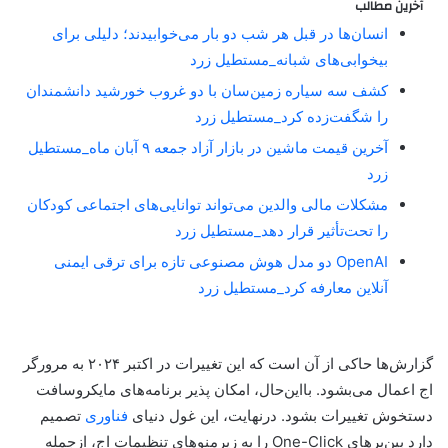
آخرین مطالب
انسان‌ها در قبل هر شب دو بار می‌خوابیدند؛ دلیلی برای
بیخوابی‌های شبانه_مستطیل زرد
کشف سه سیاره زمین‌سان با دو غروب خورشید دانشمندان
را شگفت‌زده کرد_مستطیل زرد
آخرین قیمت ماشین در بازار آزاد جمعه ۹ آبان ماه_مستطیل
زرد
مشکلات مالی والدین می‌تواند توانایی‌های اجتماعی کودکان
را تحت‌تأثیر قرار دهد_مستطیل زرد
OpenAI دو مدل هوش مصنوعی تازه برای ترقی ایمنی
آنلاین معارفه کرد_مستطیل زرد
گزارش‌ها حاکی از آن است که این تغییرات در اکتبر ۲۰۲۴ به مرورگر
اج اعمال می‌بشود. بااین‌حال، امکان پذیر برنامه‌های مایکروسافت
دستخوش تغییرات بشود. درنهایت، این غول دنیای
فناوری
تصمیم
دارد بین‌برهای One-Click را به زیرمنوهای تنظیمات اج، از‌جمله