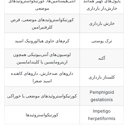
پاپول‌های کهیر همانند
آنتی‌هیستامین‌ها، کورتیکواستروئیدهای
خارش‌دار بارداری
موضعی
کورتیکواستروئیدهای موضعی، قرص‌
خارش بارداری
کلرفنیرامین
ترک پوستی
کرم‌‌های حاوی هیالورونیک اسید
لوسیون‌های آنتی‌بیوتیکی همچون
آکنه
اریترومایسین یا کلیندامایسین
داروهای ضدخارش، داروهای کاهنده
کلستاز بارداری
اسید صفرا
Pemphigoid
کورتیکواستروئیدهای موضعی یا خوراکی
gestationis
Impetigo
کورتیکواستروئیدها
herpetiformis