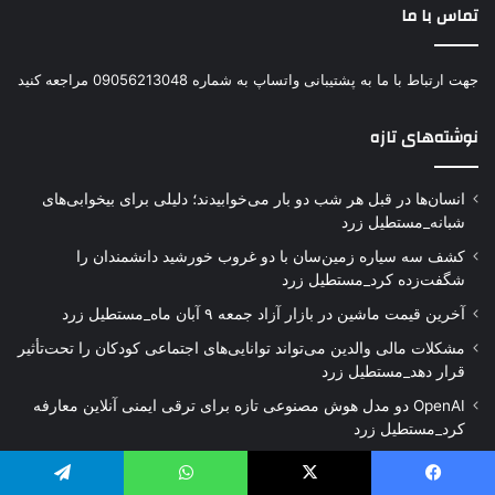
تماس با ما
جهت ارتباط با ما به پشتیبانی واتساپ به شماره 09056213048 مراجعه کنید
نوشته‌های تازه
انسان‌ها در قبل هر شب دو بار می‌خوابیدند؛ دلیلی برای بیخوابی‌های
شبانه_مستطیل زرد
کشف سه سیاره زمین‌سان با دو غروب خورشید دانشمندان را
شگفت‌زده کرد_مستطیل زرد
آخرین قیمت ماشین در بازار آزاد جمعه ۹ آبان ماه_مستطیل زرد
مشکلات مالی والدین می‌تواند توانایی‌های اجتماعی کودکان را تحت‌تأثیر
قرار دهد_مستطیل زرد
OpenAI دو مدل هوش مصنوعی تازه برای ترقی ایمنی آنلاین معارفه
کرد_مستطیل زرد
لینک های مفید