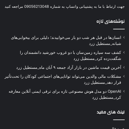
جهت ارتباط با ما به پشتیبانی واتساپ به شماره 09056213048 مراجعه کنید
نوشته‌های تازه
انسان‌ها در قبل هر شب دو بار می‌خوابیدند؛ دلیلی برای بیخوابی‌های
شبانه_مستطیل زرد
کشف سه سیاره زمین‌سان با دو غروب خورشید دانشمندان را
شگفت‌زده کرد_مستطیل زرد
آخرین قیمت ماشین در بازار آزاد جمعه ۹ آبان ماه_مستطیل زرد
مشکلات مالی والدین می‌تواند توانایی‌های اجتماعی کودکان را تحت‌تأثیر
قرار دهد_مستطیل زرد
OpenAI دو مدل هوش مصنوعی تازه برای ترقی ایمنی آنلاین معارفه
کرد_مستطیل زرد
لینک های مفید
خرید فالوور