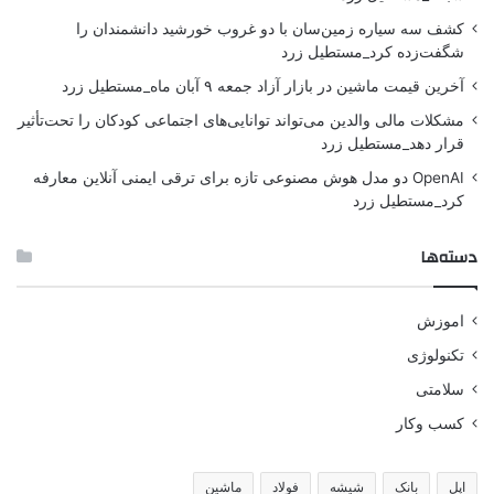
کشف سه سیاره زمین‌سان با دو غروب خورشید دانشمندان را
شگفت‌زده کرد_مستطیل زرد
آخرین قیمت ماشین در بازار آزاد جمعه ۹ آبان ماه_مستطیل زرد
مشکلات مالی والدین می‌تواند توانایی‌های اجتماعی کودکان را تحت‌تأثیر
قرار دهد_مستطیل زرد
OpenAI دو مدل هوش مصنوعی تازه برای ترقی ایمنی آنلاین معارفه
کرد_مستطیل زرد
دسته‌ها
اموزش
تکنولوژی
سلامتی
کسب وکار
اپل
بانک
شیشه
فولاد
ماشین