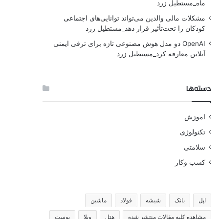
ماه_مستطیل زرد
مشکلات مالی والدین می‌تواند توانایی‌های اجتماعی
کودکان را تحت‌تأثیر قرار دهد_مستطیل زرد
OpenAI دو مدل هوش مصنوعی تازه برای ترقی ایمنی
آنلاین معارفه کرد_مستطیل زرد
دسته‌ها
اموزش
تکنولوژی
سلامتی
کسب وکار
اپل
بانک
شیشه
فولاد
ماشین
مشاهده کلیه مقالات منتشر شده
هتل
ویلا
پوست