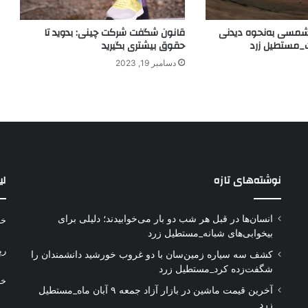
مسی به‌نحوه دیدنی
قانون شگفت شرکت چینی: بدوید تا
_مستطیل زرد
حقوق بیشتری بگیرید
دسامبر 19, 2023
نوشته‌های تازه
لی
انسان‌ها در قبل هر شب دو بار می‌خوابیدند؛ دلیلی برای
خر
بیخوابی‌های شبانه_مستطیل زرد
رپ
کشف سه سیاره زمین‌سان با دو غروب خورشید دانشمندان را
شگفت‌زده کرد_مستطیل زرد
خر
آخرین قیمت ماشین در بازار آزاد جمعه ۹ آبان ماه_مستطیل
زرد