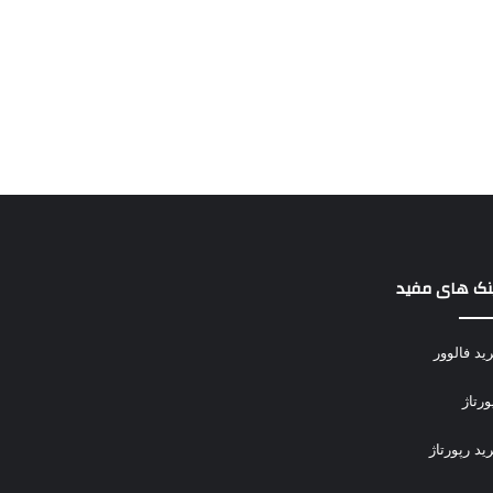
نک های مفید
ید فالوور
ورتاژ
ید رپورتاژ