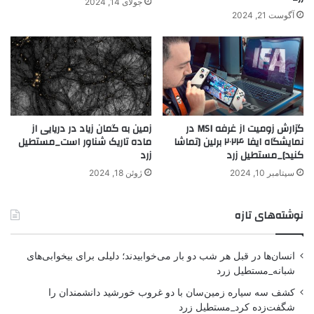
جولای 14, 2024
آگوست 21, 2024
گزارش زومیت از غرفه MSI در
زمین به گمان زیاد در دریایی از
نمایشگاه ایفا ۲۰۲۴ برلین [تماشا
ماده تاریک شناور است_مستطیل
کنید]_مستطیل زرد
زرد
سپتامبر 10, 2024
ژوئن 18, 2024
نوشته‌های تازه
انسان‌ها در قبل هر شب دو بار می‌خوابیدند؛ دلیلی برای بیخوابی‌های
شبانه_مستطیل زرد
کشف سه سیاره زمین‌سان با دو غروب خورشید دانشمندان را
شگفت‌زده کرد_مستطیل زرد