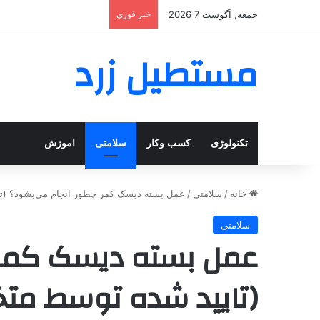
جمعه, آگوست 7 2026
خبر فوری
مستطیل زرد
تکنولوژی
کسب وکار
سلامتی
اموزش
خانه
/
سلامتی
/
عمل بسته دیسک کمر چطور انجام می‌بشود؟ (ت
سلامتی
عمل بسته دیسک کمر 
(تایید شده توسط م