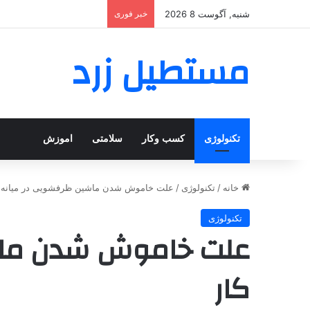
شنبه, آگوست 8 2026
خبر فوری
مستطیل زرد
تکنولوژی
کسب وکار
سلامتی
اموزش
خانه
/
تکنولوژی
/
علت خاموش شدن ماشین ظرفشویی در میانه ک
تکنولوژی
علت خاموش شدن ماش
کار