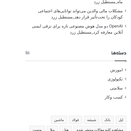
ماه_مستطیل زرد
مشکلات مالی والدین می‌تواند توانایی‌های اجتماعی
کودکان را تحت‌تأثیر قرار دهد_مستطیل زرد
OpenAI دو مدل هوش مصنوعی تازه برای ترقی ایمنی
آنلاین معارفه کرد_مستطیل زرد
دسته‌ها
اموزش
تکنولوژی
سلامتی
کسب وکار
اپل
بانک
شیشه
فولاد
ماشین
مشاهده کلیه مقالات منتشر شده
هتل
ویلا
پوست