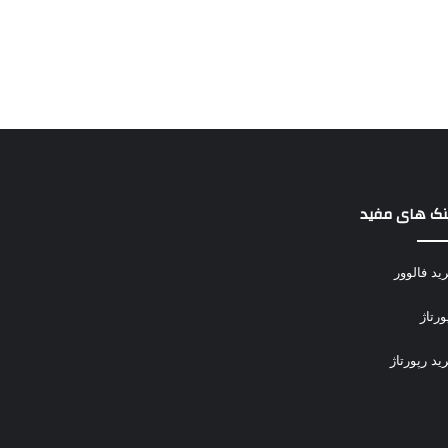
نک های مفید
ید فالوور
ورتاژ
ید رپورتاژ