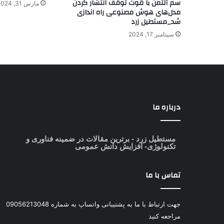
سم آلتمن با قوت توقف انتشار کردن
مارس 31, 2024
مدل‌های هوش مصنوعی راه اندازی
شد_مستطیل زرد
سپتامبر 17, 2024
درباره ما
مستطیل زرد
- برترین مقالات در ضمینه فناوری و
تکنولوژی- افزایش دانش عمومی
تماس با ما
جهت ارتباط با ما به پشتیبانی واتساپ به شماره 09056213048
مراجعه کنید