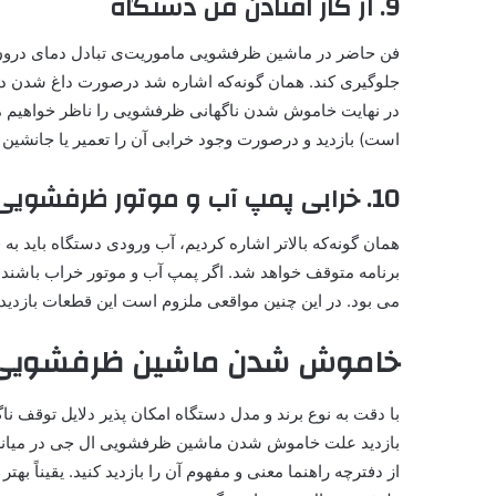
9. از کار افتادن فن دستگاه
فن حاضر در ماشین‌ ظرفشویی ماموریت‌ی تبادل دمای درون دس
جلوگیری کند. همان گونه‌که اشاره شد در‌صورت داغ شدن دما
در نهایت خاموش شدن ناگهانی ظرفشویی را ناظر خواهیم می 
است) بازدید و در‌صورت وجود خرابی آن را تعمیر یا جانشین ک
10. خرابی پمپ آب و موتور ظرفشویی
همان گونه‌که بالاتر اشاره کردیم، آب ورودی دستگاه باید به
برنامه متوقف خواهد شد. اگر پمپ آب و موتور خراب باشند، 
می بود. در این چنین مواقعی ملزوم است این قطعات بازدید
خاموش شدن ماشین ظرفشویی ال
با دقت به نوع برند و مدل دستگاه امکان پذیر دلایل توقف 
بازدید علت خاموش شدن ماشین ظرفشویی ال جی در میانه ک
از دفترچه راهنما معنی و مفهوم آن را بازدید کنید. یقیناً ب