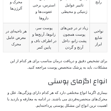
رایج
محرک و
تاثییر عوامل
استرس، برخی
آلرژن‌ها
ژنتیکی و محیطی
عفونت‌ها و
داروها
زیاد تر در چین‌های
پوست سر،
نواحی
هر ناحیه‌ای در
پوست همچون
زانوها، آرنج‌ها و
شایع
معرض عامل
پشت زانو، داخل
در اطراف ناف و
ابراز
محرک
آرنج و گردن
پایین کمر
برای تشخیص دقیق و دریافت درمان مناسب برای هر کدام از این
مشکلات، باید به پزشک متخصص پوست مراجعه کنید.
انواع اگزمای پوستی
بیماری اگزما انواع مختلفی دارد که هر کدام دارای ویژگی‌ها، علل و
محرک‌های منحصربه‌فردی می باشند. در ادامه به معارفه و بازدید با
اهمیت ترین انواع این مشکل پوستی پرداخته‌ایم.