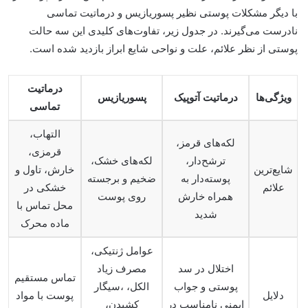
با دیگر مشکلات پوستی نظیر پسوریازیس و درماتیت تماسی
نادرست می‌گیرند. در جدول زیر، تفاوت‌های کلیدی این سه حالت
پوستی از نظر علائم، علت و نواحی شایع ابراز بازدید شده است.
درماتیت
ویژگی‌ها
درماتیت آتوپیک
پسوریازیس
تماسی
التهاب،
لکه‌های قرمز،
قرمزی،
ترشح‌دار،
لکه‌های خشک،
شایع‌ترین
خارش، تاول و
پوسته‌دار به
ضخیم و برجسته
علائم
خشکی در
همراه خارش
روی پوست
محل تماس با
شدید
ماده محرک
عوامل ژنتیکی،
اختلال در سد
مصرف زیاد
تماس مستقیم
پوستی و جواب
الکل، ،سیگار
دلایل
پوست با مواد
ایمنی نامناسب در
کشیدن،