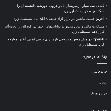
کشف سه سیاره زمین‌سان با دو غروب خورشید دانشمندان را
شگفت‌زده کرد_مستطیل زرد
آخرین قیمت ماشین در بازار آزاد جمعه ۹ آبان ماه_مستطیل زرد
مشکلات مالی والدین می‌تواند توانایی‌های اجتماعی کودکان را تحت‌تأثیر
قرار دهد_مستطیل زرد
OpenAI دو مدل هوش مصنوعی تازه برای ترقی ایمنی آنلاین معارفه
کرد_مستطیل زرد
لینک های مفید
خرید فالوور
رپورتاژ
خرید رپورتاژ