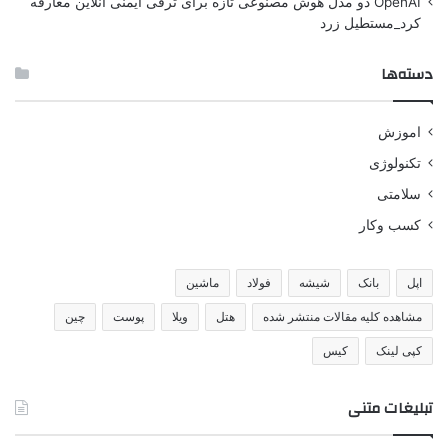
OpenAI دو مدل هوش مصنوعی تازه برای ترقی ایمنی آنلاین معارفه
کرد_مستطیل زرد
دسته‌ها
اموزش
تکنولوژی
سلامتی
کسب وکار
اپل
بانک
شیشه
فولاد
ماشین
مشاهده کلیه مقالات منتشر شده
هتل
ویلا
پوست
چین
کپی لینک
کیس
تبلیغات متنی