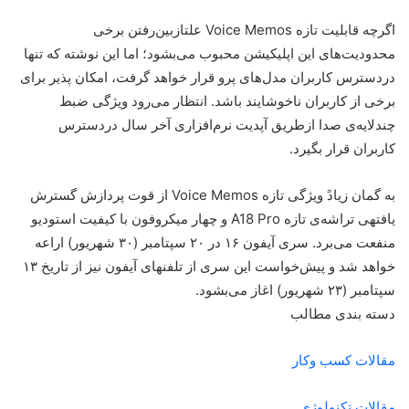
اگرچه قابلیت تازه Voice Memos علتازبین‌رفتن برخی
محدودیت‌های این اپلیکیشن محبوب می‌بشود؛ اما این نوشته که تنها
دردسترس کاربران مدل‌های پرو قرار خواهد گرفت، امکان پذیر برای
برخی از کاربران ناخوشایند باشد. انتظار می‌رود ویژگی ضبط
چندلایه‌ی صدا ازطریق آپدیت نرم‌افزاری آخر سال دردسترس
کاربران قرار بگیرد.
به گمان زیادً ویژگی تازه Voice Memos از قوت پردازش گسترش
یافتهی تراشه‌ی تازه A18 Pro و چهار میکروفون با کیفیت استودیو
منفعت می‌برد. سری آیفون ۱۶ در ۲۰ سپتامبر (۳۰ شهریور) اراعه
خواهد شد و پیش‌خواست این سری از تلفنهای آیفون نیز از تاریخ ۱۳
سپتامبر (۲۳ شهریور) اغاز می‌بشود.
دسته بندی مطالب
مقالات کسب وکار
مقالات تکنولوژی