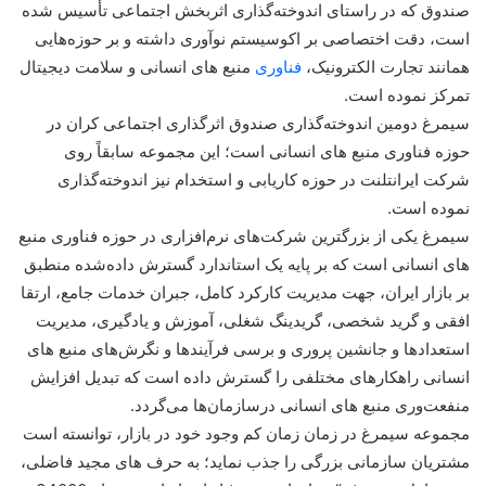
صندوق که در راستای اندوخته‏‌گذاری اثربخش اجتماعی تأسیس شده
است، دقت اختصاصی بر اکوسیستم نوآوری داشته و بر حوزه‎‌هایی
همانند تجارت الکترونیک،
فناوری
منبع های انسانی و سلامت دیجیتال
تمرکز نموده است.
سیمرغ دومین اندوخته‌‎گذاری صندوق اثرگذاری اجتماعی کران در
حوزه فناوری منبع های انسانی است؛ این مجموعه سابقاً روی
شرکت ایران‎تلنت در حوزه کاریابی و استخدام نیز اندوخته‎‌گذاری
نموده است.
سیمرغ یکی از بزرگترین شرکت‌های نرم‎‌ا‌فزاری در حوزه فناوری منبع
های انسانی است که بر پایه یک استاندارد گسترش داده‎‌شده منطبق
بر بازار ایران، جهت مدیریت کارکرد کامل، جبران خدمات جامع، ارتقا
افقی و گرید شخصی، گریدینگ شغلی، آموزش و یادگیری، مدیریت
استعدادها و جانشین پروری و برسی فرآیندها و نگرش‌‎های منبع های
انسانی راهکارهای مختلفی را گسترش داده است که تبدیل افزایش
منفعت‌‎وری منبع های انسانی درسازمان‎‌ها می‏‌گردد.
مجموعه سیمرغ در زمان زمان کم وجود خود در بازار، توانسته است
مشتریان سازمانی بزرگی را جذب نماید؛ به حرف های مجید فاضلی،