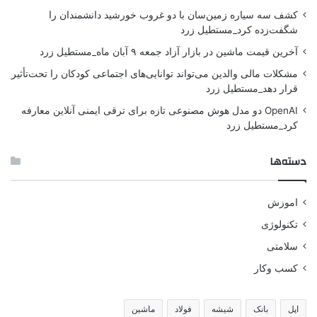
کشف سه سیاره زمین‌سان با دو غروب خورشید دانشمندان را
شگفت‌زده کرد_مستطیل زرد
آخرین قیمت ماشین در بازار آزاد جمعه ۹ آبان ماه_مستطیل زرد
مشکلات مالی والدین می‌تواند توانایی‌های اجتماعی کودکان را تحت‌تأثیر
قرار دهد_مستطیل زرد
OpenAI دو مدل هوش مصنوعی تازه برای ترقی ایمنی آنلاین معارفه
کرد_مستطیل زرد
دسته‌ها
اموزش
تکنولوژی
سلامتی
کسب وکار
اپل
بانک
شیشه
فولاد
ماشین