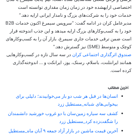
اختصاصی ارایه‎شده خود در زمان زمان مقداری توانسته است
خدمات خود را به شرکت‎‌های بزرگ و نامدار ایرانی ارایه دهد.”
مدیرعامل کران در ادامه گفت: “سرویس سیمرغ اکنون خدمات B2B
خود را به کسب‌‎وکارهای بزرگ ارایه می‎دهد و این جذب اندوخته قرار
است ضمن ترقی خدمات جاری سیمرغ، بازار آن را به کسب‎‌وکارهای
کوچک و متوسط (SME) نیز گسترش دهد.”
صندوق اثرگذاری اجتماعی کران
در سه سال تازه در کسب‌‎وکارهایی
همانند ایران‎تلنت، باسلام، رستک، یوز، ایرانکت و … اندوخته‎‌گذاری
کرده است.
آخرین مطالب
انسان‌ها در قبل هر شب دو بار می‌خوابیدند؛ دلیلی برای
بیخوابی‌های شبانه_مستطیل زرد
کشف سه سیاره زمین‌سان با دو غروب خورشید دانشمندان
را شگفت‌زده کرد_مستطیل زرد
آخرین قیمت ماشین در بازار آزاد جمعه ۹ آبان ماه_مستطیل