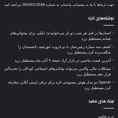
جهت ارتباط با ما به پشتیبانی واتساپ به شماره 09056213048 مراجعه کنید
نوشته‌های تازه
انسان‌ها در قبل هر شب دو بار می‌خوابیدند؛ دلیلی برای بیخوابی‌های
شبانه_مستطیل زرد
کشف سه سیاره زمین‌سان با دو غروب خورشید دانشمندان را
شگفت‌زده کرد_مستطیل زرد
آخرین قیمت ماشین در بازار آزاد جمعه ۹ آبان ماه_مستطیل زرد
مشکلات مالی والدین می‌تواند توانایی‌های اجتماعی کودکان را تحت‌تأثیر
قرار دهد_مستطیل زرد
OpenAI دو مدل هوش مصنوعی تازه برای ترقی ایمنی آنلاین معارفه
کرد_مستطیل زرد
لینک های مفید
خرید فالوور