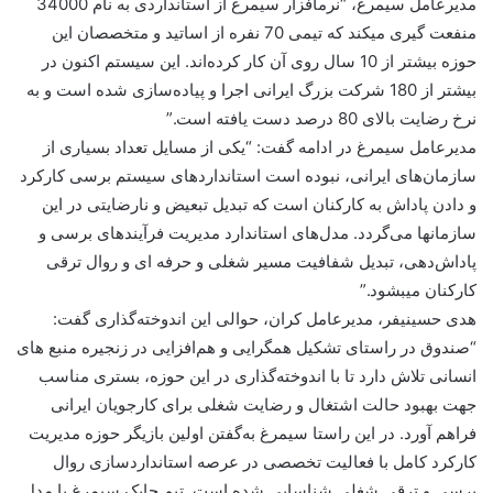
مدیرعامل سیمرغ، “نرم‎افزار سیمرغ از استانداردی به نام 34000
منفعت گیری می‎کند که تیمی 70 نفره از اساتید و متخصصان این
حوزه بیشتر از 10 سال روی آن کار کرده‎‌اند. این سیستم اکنون در
بیشتر از 180 شرکت بزرگ ایرانی اجرا و پیاده‌‎سازی شده است و به
نرخ رضایت بالای 80 درصد دست یافته است.”
مدیرعامل سیمرغ در ادامه گفت: “یکی از مسایل تعداد بسیاری از
سازمان‌‎های ایرانی، نبوده است استانداردهای سیستم برسی کارکرد
و دادن پاداش‎ به کارکنان است که تبدیل تبعیض و نارضایتی در این
سازمان‎ها می‎‌گردد. مدل‎‌های استاندارد مدیریت فرآیندهای برسی و
پاداش‎‌دهی، تبدیل شفافیت مسیر شغلی و حرفه ای و روال ترقی
کارکنان می‎بشود.”
هدی حسینی‎فر، مدیرعامل کران، حوالی این اندوخته‎‌گذاری گفت:
“صندوق در راستای تشکیل همگرایی و هم‎‌افزایی در زنجیره منبع های
انسانی تلاش دارد تا با اندوخته‎‌گذاری در این حوزه، بستری مناسب
جهت بهبود حالت اشتغال و رضایت شغلی برای کارجویان ایرانی
فراهم آورد. در این راستا سیمرغ به‌گفتن اولین بازیگر حوزه مدیریت
کارکرد کامل با فعالیت تخصصی در عرصه استانداردسازی روال
برسی و ترقی شغلی شناسایی شده است. تیم چابک سیمرغ با مدل