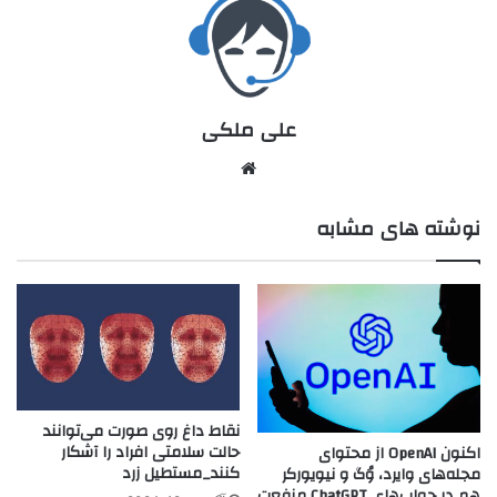
علی ملکی
نوشته های مشابه
نقاط داغ روی صورت می‌توانند
حالت سلامتی افراد را آشکار
اکنون OpenAI از محتوای
کنند_مستطیل زرد
مجله‌‌های وایرد، وُگ و نیویورکر
هم در جواب‌های ChatGPT منفعت