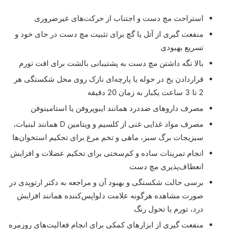
استراحت مچ دست و اجتناب از حرکت‌های غیرضروری
منفعت گیری از آتل یا گچ برای تثبیت مچ دست در جای خود و
تسریع بهبودی
بالا نگه داشتن مچ دست به پشتیبانی بالشت برای افت تورم
قراردادن یخ در حوله یا پارچه‌ای نازک روی محل شکستگی هر
2 تا 3 ساعت یکبار به زمان 20 دقیقه
مصرف داروهای ضددرد همانند ایبوپروفن یا استامینوفن
مصرف مواد غذایی غنی از کلسیم و ویتامین D همانند لبنیات،
سبزیجات برگ سبز، ماهی و تخم مرغ برای تحکیم استخوان‌ها
انجام تمرینات ساده و کم‌سختی برای تحکیم عضلات و افزایش
انعطاف‌پذیری مچ دست
برسی حالت شکستگی و بهبود آن و مراجعه به دکتر ارتوپدی در
صورت مشاهده هرگونه علامت دلواپس‌کننده همانند افزایش
درد، تورم یا تحول رنگ
منفعت گیری از ابزارهای کمکی برای انجام فعالیت‌های روزمره