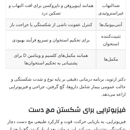
ضدالتهاب
همانند ایبوپروفن و ناپروکسن برای افت التهاب و
غیراستروئیدی
تسکین درد
آنتی‌بیوتیک‌ها
کنترل عفونت ناشی از شکستگی یا جراحت باز
تثبیت‌کننده
برای تحکیم استخوان و تسریع فرآیند بهبودی
استخوان
همانند مکمل‌های کلسیم و ویتامین D برای
مکمل‌ها
پشتیبانی به تحکیم استخوان‌ها
دکتر ارتوپد، برنامه درمانی دقیقی بر پایه نوع و شدت شکستگی و
حالت عمومی بیمار شامل داروها، گچ گرفتن، جراحی و فیزیوتراپی
اراعه می‌دهد.
فیزیوتراپی برای شکستن مچ دست
فیزیوتراپی، به بازیابی حرکت، قوت و کارکرد طبیعی مچ دست دچار
شکستگی پشتیبانی می‌کند. این درمان، بعد از باز کردن گچ یا بعد از